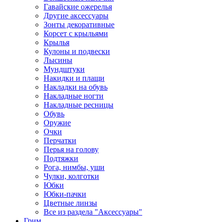
Гавайские ожерелья
Другие аксессуары
Зонты декоративные
Корсет с крыльями
Крылья
Кулоны и подвески
Лысины
Мундштуки
Накидки и плащи
Накладки на обувь
Накладные ногти
Накладные ресницы
Обувь
Оружие
Очки
Перчатки
Перья на голову
Подтяжки
Рога, нимбы, уши
Чулки, колготки
Юбки
Юбки-пачки
Цветные линзы
Все из раздела "Аксессуары"
Грим