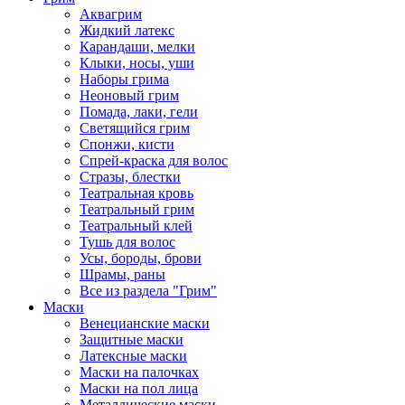
Аквагрим
Жидкий латекс
Карандаши, мелки
Клыки, носы, уши
Наборы грима
Неоновый грим
Помада, лаки, гели
Светящийся грим
Спонжи, кисти
Спрей-краска для волос
Стразы, блестки
Театральная кровь
Театральный грим
Театральный клей
Тушь для волос
Усы, бороды, брови
Шрамы, раны
Все из раздела "Грим"
Маски
Венецианские маски
Защитные маски
Латексные маски
Маски на палочках
Маски на пол лица
Металлические маски