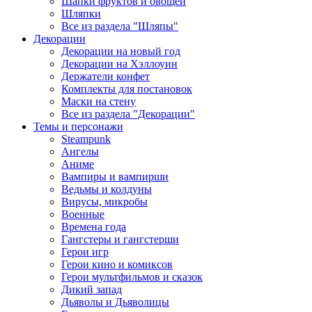
Шапки фруктов и овощей
Шляпки
Все из раздела "Шляпы"
Декорации
Декорации на новый год
Декорации на Хэллоуин
Держатели конфет
Комплекты для постановок
Маски на стену
Все из раздела "Декорации"
Темы и персонажи
Steampunk
Ангелы
Аниме
Вампиры и вампирши
Ведьмы и колдуны
Вирусы, микробы
Военные
Времена года
Гангстеры и гангстерши
Герои игр
Герои кино и комиксов
Герои мультфильмов и сказок
Дикий запад
Дьяволы и Дьяволицы