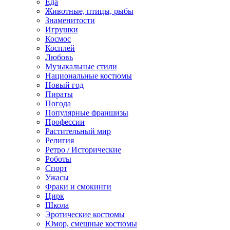
Еда
Животные, птицы, рыбы
Знаменитости
Игрушки
Космос
Косплей
Любовь
Музыкальные стили
Национальные костюмы
Новый год
Пираты
Погода
Популярные франшизы
Профессии
Растительный мир
Религия
Ретро / Исторические
Роботы
Спорт
Ужасы
Фраки и смокинги
Цирк
Школа
Эротические костюмы
Юмор, смешные костюмы