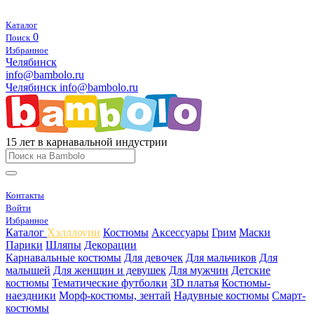
Каталог
0
Поиск
Избранное
Челябинск
info@bambolo.ru
Челябинск
info@bambolo.ru
15 лет в карнавальной индустрии
Контакты
Войти
Избранное
Каталог
Хэлллоуин
Костюмы
Аксессуары
Грим
Маски
Парики
Шляпы
Декорации
Карнавальные костюмы
Для девочек
Для мальчиков
Для
малышей
Для женщин и девушек
Для мужчин
Детские
костюмы
Тематические футболки
3D платья
Костюмы-
наездники
Морф-костюмы, зентай
Надувные костюмы
Смарт-
костюмы