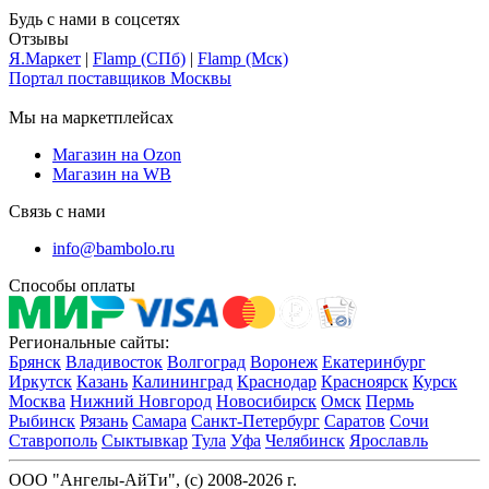
Будь с нами в соцсетях
Отзывы
Я.Маркет
|
Flamp (СПб)
|
Flamp (Мск)
Портал поставщиков Москвы
Мы на маркетплейсах
Магазин на Ozon
Магазин на WB
Связь с нами
info@bambolo.ru
Способы оплаты
Региональные сайты:
Брянск
Владивосток
Волгоград
Воронеж
Екатеринбург
Иркутск
Казань
Калининград
Краснодар
Красноярск
Курск
Москва
Нижний Новгород
Новосибирск
Омск
Пермь
Рыбинск
Рязань
Самара
Санкт-Петербург
Саратов
Сочи
Ставрополь
Сыктывкар
Тула
Уфа
Челябинск
Ярославль
ООО "Ангелы-АйТи", (c) 2008-2026 г.