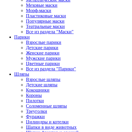
Меховые маски
Морф-маски
Пластиковые маски
Популярные маски
Театральные маски
Все из раздела "Маски"
Парики
Взрослые парики
Детские парики
Женские парики
Мужские парики
Цветные парики
Все из раздела "Парики"
Шляпы
Взрослые шляпы
Детские шляпы
Кокошники
Короны
Пилотки
Соломенные шляпы
Треуголки
Фуражки
Цилиндры и котелки
Шапки в виде животных