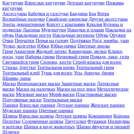
Кигуруми
Взрослые кигуруми
Детские кигуруми
Пижамы
кигуруми
Аксессуары
Бабочки и галстуки
Банданы
Боа
Веера
Волшебные палочки
Гавайские ожерелья
Другие аксессуары
Зонты декоративные
Корсет с крыльями
Крылья
Кулоны и
подвески
Лысины
Мундштуки
Накидки и плащи
Накладки на
обувь
Накладные ногти
Накладные ресницы
Обувь
Оружие
Очки
Перчатки
Перья на голову
Подтяжки
Рога, нимбы, уши
Чулки, колготки
Юбки
Юбки-пачки
Цветные линзы
Грим
Аквагрим
Жидкий латекс
Карандаши, мелки
Клыки,
носы, уши
Наборы грима
Неоновый грим
Помада, лаки, гели
Светящийся грим
Спонжи, кисти
Спрей-краска для волос
Стразы, блестки
Театральная кровь
Театральный грим
Театральный клей
Тушь для волос
Усы, бороды, брови
Шрамы, раны
Маски
Венецианские маски
Защитные маски
Латексные
маски
Маски на палочках
Маски на пол лица
Металлические
маски
Меховые маски
Морф-маски
Пластиковые маски
Популярные маски
Театральные маски
Парики
Взрослые парики
Детские парики
Женские парики
Мужские парики
Цветные парики
Шляпы
Взрослые шляпы
Детские шляпы
Кокошники
Короны
Пилотки
Соломенные шляпы
Треуголки
Фуражки
Цилиндры
и котелки
Шапки в виде животных
Шапки фруктов и овощей
Шляпки