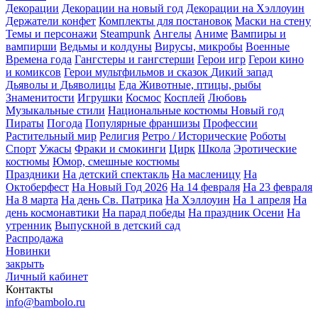
Декорации
Декорации на новый год
Декорации на Хэллоуин
Держатели конфет
Комплекты для постановок
Маски на стену
Темы и персонажи
Steampunk
Ангелы
Аниме
Вампиры и
вампирши
Ведьмы и колдуны
Вирусы, микробы
Военные
Времена года
Гангстеры и гангстерши
Герои игр
Герои кино
и комиксов
Герои мультфильмов и сказок
Дикий запад
Дьяволы и Дьяволицы
Еда
Животные, птицы, рыбы
Знаменитости
Игрушки
Космос
Косплей
Любовь
Музыкальные стили
Национальные костюмы
Новый год
Пираты
Погода
Популярные франшизы
Профессии
Растительный мир
Религия
Ретро / Исторические
Роботы
Спорт
Ужасы
Фраки и смокинги
Цирк
Школа
Эротические
костюмы
Юмор, смешные костюмы
Праздники
На детский спектакль
На масленицу
На
Октоберфест
На Новый Год 2026
На 14 февраля
На 23 февраля
На 8 марта
На день Св. Патрика
На Хэллоуин
На 1 апреля
На
день космонавтики
На парад победы
На праздник Осени
На
утренник
Выпускной в детский сад
Распродажа
Новинки
закрыть
Личный кабинет
Контакты
info@bambolo.ru