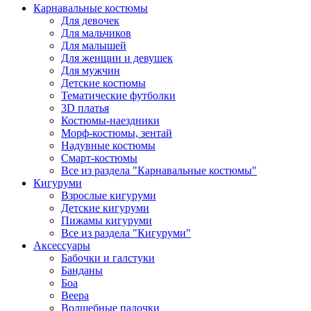
Карнавальные костюмы
Для девочек
Для мальчиков
Для малышей
Для женщин и девушек
Для мужчин
Детские костюмы
Тематические футболки
3D платья
Костюмы-наездники
Морф-костюмы, зентай
Надувные костюмы
Смарт-костюмы
Все из раздела "Карнавальные костюмы"
Кигуруми
Взрослые кигуруми
Детские кигуруми
Пижамы кигуруми
Все из раздела "Кигуруми"
Аксессуары
Бабочки и галстуки
Банданы
Боа
Веера
Волшебные палочки