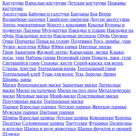
Кигуруми
Взрослые кигуруми
Детские кигуруми
Пижамы
кигуруми
Аксессуары
Бабочки и галстуки
Банданы
Боа
Веера
Волшебные палочки
Гавайские ожерелья
Другие аксессуары
Зонты декоративные
Корсет с крыльями
Крылья
Кулоны и
подвески
Лысины
Мундштуки
Накидки и плащи
Накладки на
обувь
Накладные ногти
Накладные ресницы
Обувь
Оружие
Очки
Перчатки
Перья на голову
Подтяжки
Рога, нимбы, уши
Чулки, колготки
Юбки
Юбки-пачки
Цветные линзы
Грим
Аквагрим
Жидкий латекс
Карандаши, мелки
Клыки,
носы, уши
Наборы грима
Неоновый грим
Помада, лаки, гели
Светящийся грим
Спонжи, кисти
Спрей-краска для волос
Стразы, блестки
Театральная кровь
Театральный грим
Театральный клей
Тушь для волос
Усы, бороды, брови
Шрамы, раны
Маски
Венецианские маски
Защитные маски
Латексные
маски
Маски на палочках
Маски на пол лица
Металлические
маски
Меховые маски
Морф-маски
Пластиковые маски
Популярные маски
Театральные маски
Парики
Взрослые парики
Детские парики
Женские парики
Мужские парики
Цветные парики
Шляпы
Взрослые шляпы
Детские шляпы
Кокошники
Короны
Пилотки
Соломенные шляпы
Треуголки
Фуражки
Цилиндры
и котелки
Шапки в виде животных
Шапки фруктов и овощей
Шляпки