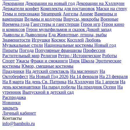
Декорации
Декорации на новый год
Декорации на Хэллоуин
Держатели конфет
Комплекты для постановок
Маски на стену
Темы и персонажи
Steampunk
Ангелы
Аниме
Вампиры и
вампирши
Ведьмы и колдуны
Вирусы, микробы
Военные
Времена года
Гангстеры и гангстерши
Герои игр
Герои кино
и комиксов
Герои мультфильмов и сказок
Дикий запад
Дьяволы и Дьяволицы
Еда
Животные, птицы, рыбы
Знаменитости
Игрушки
Космос
Косплей
Любовь
Музыкальные стили
Национальные костюмы
Новый год
Пираты
Погода
Популярные франшизы
Профессии
Растительный мир
Религия
Ретро / Исторические
Роботы
Спорт
Ужасы
Фраки и смокинги
Цирк
Школа
Эротические
костюмы
Юмор, смешные костюмы
Праздники
На детский спектакль
На масленицу
На
Октоберфест
На Новый Год 2026
На 14 февраля
На 23 февраля
На 8 марта
На день Св. Патрика
На Хэллоуин
На 1 апреля
На
день космонавтики
На парад победы
На праздник Осени
На
утренник
Выпускной в детский сад
Распродажа
Новинки
закрыть
Личный кабинет
Контакты
info@bambolo.ru