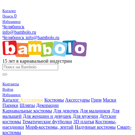
Каталог
0
Поиск
Избранное
Челябинск
info@bambolo.ru
Челябинск
info@bambolo.ru
15 лет в карнавальной индустрии
Контакты
Войти
Избранное
Каталог
Хэлллоуин
Костюмы
Аксессуары
Грим
Маски
Парики
Шляпы
Декорации
Карнавальные костюмы
Для девочек
Для мальчиков
Для
малышей
Для женщин и девушек
Для мужчин
Детские
костюмы
Тематические футболки
3D платья
Костюмы-
наездники
Морф-костюмы, зентай
Надувные костюмы
Смарт-
костюмы