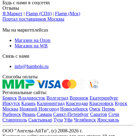
Будь с нами в соцсетях
Отзывы
Я.Маркет
|
Flamp (СПб)
|
Flamp (Мск)
Портал поставщиков Москвы
Мы на маркетплейсах
Магазин на Ozon
Магазин на WB
Связь с нами
info@bambolo.ru
Способы оплаты
Региональные сайты:
Брянск
Владивосток
Волгоград
Воронеж
Екатеринбург
Иркутск
Казань
Калининград
Краснодар
Красноярск
Курск
Москва
Нижний Новгород
Новосибирск
Омск
Пермь
Рыбинск
Рязань
Самара
Санкт-Петербург
Саратов
Сочи
Ставрополь
Сыктывкар
Тула
Уфа
Челябинск
Ярославль
ООО "Ангелы-АйТи", (c) 2008-2026 г.