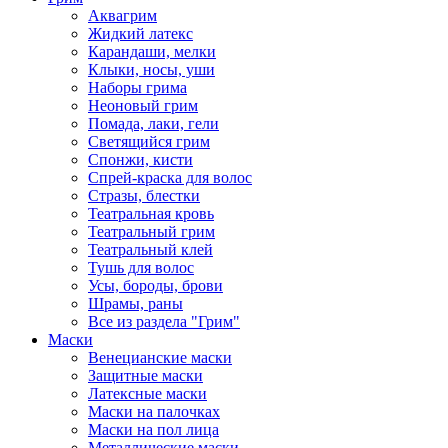
Аквагрим
Жидкий латекс
Карандаши, мелки
Клыки, носы, уши
Наборы грима
Неоновый грим
Помада, лаки, гели
Светящийся грим
Спонжи, кисти
Спрей-краска для волос
Стразы, блестки
Театральная кровь
Театральный грим
Театральный клей
Тушь для волос
Усы, бороды, брови
Шрамы, раны
Все из раздела "Грим"
Маски
Венецианские маски
Защитные маски
Латексные маски
Маски на палочках
Маски на пол лица
Металлические маски