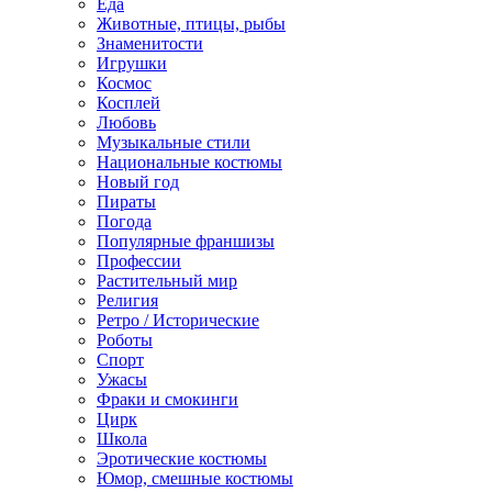
Еда
Животные, птицы, рыбы
Знаменитости
Игрушки
Космос
Косплей
Любовь
Музыкальные стили
Национальные костюмы
Новый год
Пираты
Погода
Популярные франшизы
Профессии
Растительный мир
Религия
Ретро / Исторические
Роботы
Спорт
Ужасы
Фраки и смокинги
Цирк
Школа
Эротические костюмы
Юмор, смешные костюмы