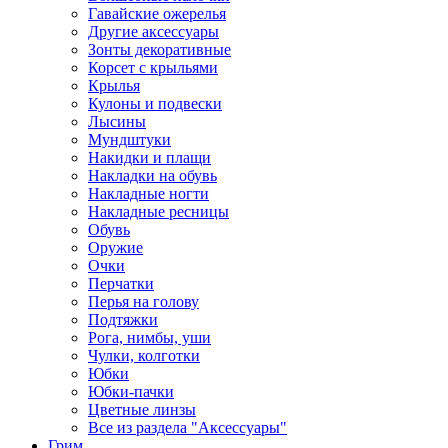
Гавайские ожерелья
Другие аксессуары
Зонты декоративные
Корсет с крыльями
Крылья
Кулоны и подвески
Лысины
Мундштуки
Накидки и плащи
Накладки на обувь
Накладные ногти
Накладные ресницы
Обувь
Оружие
Очки
Перчатки
Перья на голову
Подтяжки
Рога, нимбы, уши
Чулки, колготки
Юбки
Юбки-пачки
Цветные линзы
Все из раздела "Аксессуары"
Грим