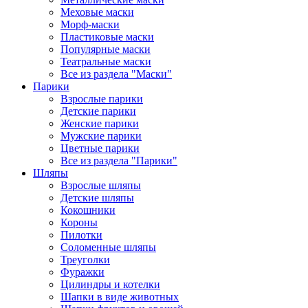
Меховые маски
Морф-маски
Пластиковые маски
Популярные маски
Театральные маски
Все из раздела "Маски"
Парики
Взрослые парики
Детские парики
Женские парики
Мужские парики
Цветные парики
Все из раздела "Парики"
Шляпы
Взрослые шляпы
Детские шляпы
Кокошники
Короны
Пилотки
Соломенные шляпы
Треуголки
Фуражки
Цилиндры и котелки
Шапки в виде животных