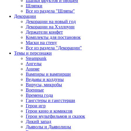
Шапки фруктов и овощей
Шляпки
Все из раздела "Шляпы"
Декорации
Декорации на новый год
Декорации на Хэллоуин
Держатели конфет
Комплекты для постановок
Маски на стену
Все из раздела "Декорации"
Темы и персонажи
Steampunk
Ангелы
Аниме
Вампиры и вампирши
Ведьмы и колдуны
Вирусы, микробы
Военные
Времена года
Гангстеры и гангстерши
Герои игр
Герои кино и комиксов
Герои мультфильмов и сказок
Дикий запад
Дьяволы и Дьяволицы