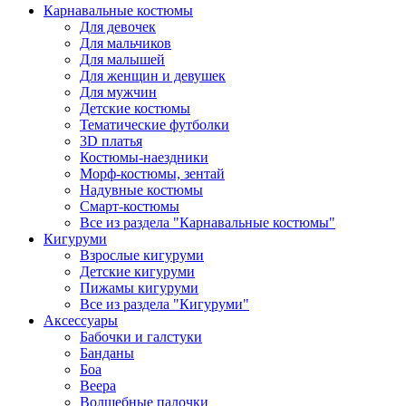
Карнавальные костюмы
Для девочек
Для мальчиков
Для малышей
Для женщин и девушек
Для мужчин
Детские костюмы
Тематические футболки
3D платья
Костюмы-наездники
Морф-костюмы, зентай
Надувные костюмы
Смарт-костюмы
Все из раздела "Карнавальные костюмы"
Кигуруми
Взрослые кигуруми
Детские кигуруми
Пижамы кигуруми
Все из раздела "Кигуруми"
Аксессуары
Бабочки и галстуки
Банданы
Боа
Веера
Волшебные палочки