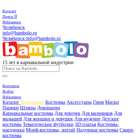
Каталог
0
Поиск
Избранное
Челябинск
info@bambolo.ru
Челябинск
info@bambolo.ru
15 лет в карнавальной индустрии
Контакты
Войти
Избранное
Каталог
Хэлллоуин
Костюмы
Аксессуары
Грим
Маски
Парики
Шляпы
Декорации
Карнавальные костюмы
Для девочек
Для мальчиков
Для
малышей
Для женщин и девушек
Для мужчин
Детские
костюмы
Тематические футболки
3D платья
Костюмы-
наездники
Морф-костюмы, зентай
Надувные костюмы
Смарт-
костюмы