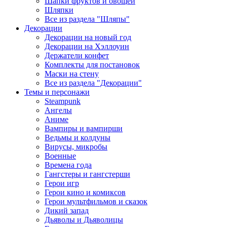
Шапки фруктов и овощей
Шляпки
Все из раздела "Шляпы"
Декорации
Декорации на новый год
Декорации на Хэллоуин
Держатели конфет
Комплекты для постановок
Маски на стену
Все из раздела "Декорации"
Темы и персонажи
Steampunk
Ангелы
Аниме
Вампиры и вампирши
Ведьмы и колдуны
Вирусы, микробы
Военные
Времена года
Гангстеры и гангстерши
Герои игр
Герои кино и комиксов
Герои мультфильмов и сказок
Дикий запад
Дьяволы и Дьяволицы