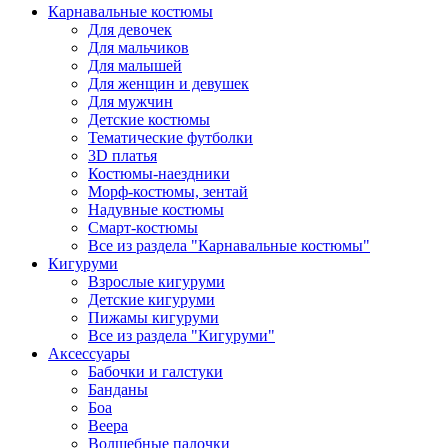
Карнавальные костюмы
Для девочек
Для мальчиков
Для малышей
Для женщин и девушек
Для мужчин
Детские костюмы
Тематические футболки
3D платья
Костюмы-наездники
Морф-костюмы, зентай
Надувные костюмы
Смарт-костюмы
Все из раздела "Карнавальные костюмы"
Кигуруми
Взрослые кигуруми
Детские кигуруми
Пижамы кигуруми
Все из раздела "Кигуруми"
Аксессуары
Бабочки и галстуки
Банданы
Боа
Веера
Волшебные палочки