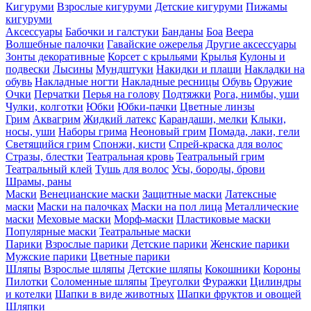
Кигуруми
Взрослые кигуруми
Детские кигуруми
Пижамы
кигуруми
Аксессуары
Бабочки и галстуки
Банданы
Боа
Веера
Волшебные палочки
Гавайские ожерелья
Другие аксессуары
Зонты декоративные
Корсет с крыльями
Крылья
Кулоны и
подвески
Лысины
Мундштуки
Накидки и плащи
Накладки на
обувь
Накладные ногти
Накладные ресницы
Обувь
Оружие
Очки
Перчатки
Перья на голову
Подтяжки
Рога, нимбы, уши
Чулки, колготки
Юбки
Юбки-пачки
Цветные линзы
Грим
Аквагрим
Жидкий латекс
Карандаши, мелки
Клыки,
носы, уши
Наборы грима
Неоновый грим
Помада, лаки, гели
Светящийся грим
Спонжи, кисти
Спрей-краска для волос
Стразы, блестки
Театральная кровь
Театральный грим
Театральный клей
Тушь для волос
Усы, бороды, брови
Шрамы, раны
Маски
Венецианские маски
Защитные маски
Латексные
маски
Маски на палочках
Маски на пол лица
Металлические
маски
Меховые маски
Морф-маски
Пластиковые маски
Популярные маски
Театральные маски
Парики
Взрослые парики
Детские парики
Женские парики
Мужские парики
Цветные парики
Шляпы
Взрослые шляпы
Детские шляпы
Кокошники
Короны
Пилотки
Соломенные шляпы
Треуголки
Фуражки
Цилиндры
и котелки
Шапки в виде животных
Шапки фруктов и овощей
Шляпки