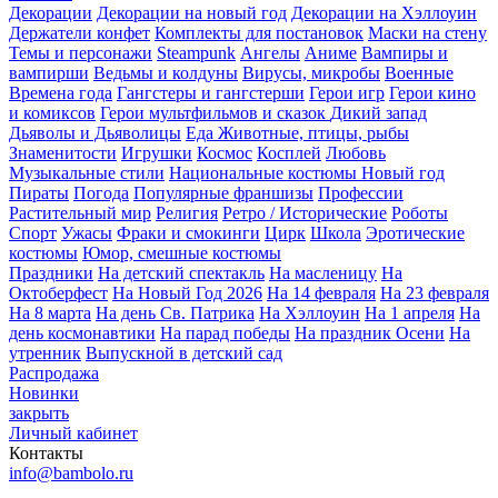
Декорации
Декорации на новый год
Декорации на Хэллоуин
Держатели конфет
Комплекты для постановок
Маски на стену
Темы и персонажи
Steampunk
Ангелы
Аниме
Вампиры и
вампирши
Ведьмы и колдуны
Вирусы, микробы
Военные
Времена года
Гангстеры и гангстерши
Герои игр
Герои кино
и комиксов
Герои мультфильмов и сказок
Дикий запад
Дьяволы и Дьяволицы
Еда
Животные, птицы, рыбы
Знаменитости
Игрушки
Космос
Косплей
Любовь
Музыкальные стили
Национальные костюмы
Новый год
Пираты
Погода
Популярные франшизы
Профессии
Растительный мир
Религия
Ретро / Исторические
Роботы
Спорт
Ужасы
Фраки и смокинги
Цирк
Школа
Эротические
костюмы
Юмор, смешные костюмы
Праздники
На детский спектакль
На масленицу
На
Октоберфест
На Новый Год 2026
На 14 февраля
На 23 февраля
На 8 марта
На день Св. Патрика
На Хэллоуин
На 1 апреля
На
день космонавтики
На парад победы
На праздник Осени
На
утренник
Выпускной в детский сад
Распродажа
Новинки
закрыть
Личный кабинет
Контакты
info@bambolo.ru