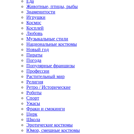
Еда
Животные, птицы, рыбы
Знаменитости
Игрушки
Космос
Косплей
Любовь
Музыкальные стили
Национальные костюмы
Новый год
Пираты
Погода
Популярные франшизы
Профессии
Растительный мир
Религия
Ретро / Исторические
Роботы
Спорт
Ужасы
Фраки и смокинги
Цирк
Школа
Эротические костюмы
Юмор, смешные костюмы