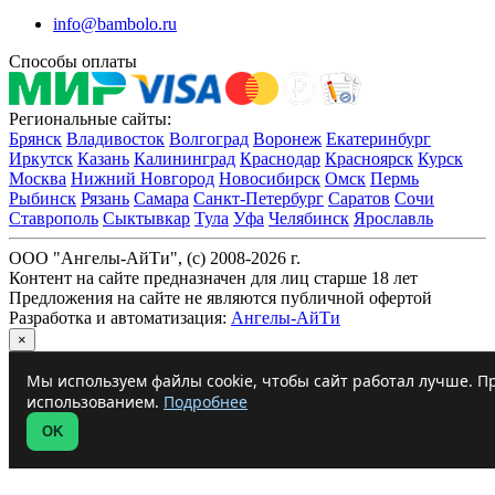
info@bambolo.ru
Способы оплаты
Региональные сайты:
Брянск
Владивосток
Волгоград
Воронеж
Екатеринбург
Иркутск
Казань
Калининград
Краснодар
Красноярск
Курск
Москва
Нижний Новгород
Новосибирск
Омск
Пермь
Рыбинск
Рязань
Самара
Санкт-Петербург
Саратов
Сочи
Ставрополь
Сыктывкар
Тула
Уфа
Челябинск
Ярославль
ООО "Ангелы-АйТи", (c) 2008-2026 г.
Контент на сайте предназначен для лиц старше 18 лет
Предложения на сайте не являются публичной офертой
Разработка и автоматизация:
Ангелы-АйТи
×
Мы используем файлы cookie, чтобы сайт работал лучше. Пр
использованием.
Подробнее
OK