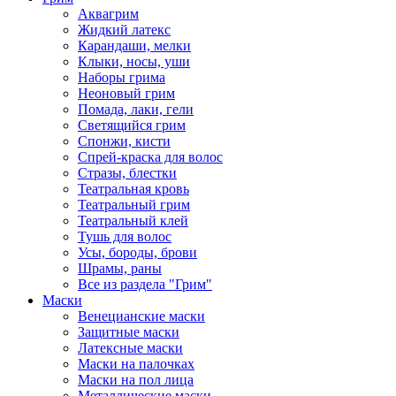
Аквагрим
Жидкий латекс
Карандаши, мелки
Клыки, носы, уши
Наборы грима
Неоновый грим
Помада, лаки, гели
Светящийся грим
Спонжи, кисти
Спрей-краска для волос
Стразы, блестки
Театральная кровь
Театральный грим
Театральный клей
Тушь для волос
Усы, бороды, брови
Шрамы, раны
Все из раздела "Грим"
Маски
Венецианские маски
Защитные маски
Латексные маски
Маски на палочках
Маски на пол лица
Металлические маски