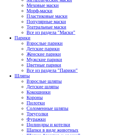
Меховые маски
Морф-маски
Пластиковые маски
Популярные маски
Театральные маски
Все из раздела "Маски"
Парики
Взрослые парики
Детские парики
Женские парики
Мужские парики
Цветные парики
Все из раздела "Парики"
Шляпы
Взрослые шляпы
Детские шляпы
Кокошники
Короны
Пилотки
Соломенные шляпы
Треуголки
Фуражки
Цилиндры и котелки
Шапки в виде животных