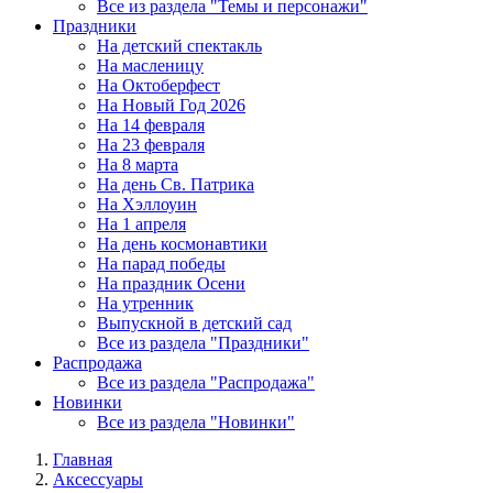
Все из раздела "Темы и персонажи"
Праздники
На детский спектакль
На масленицу
На Октоберфест
На Новый Год 2026
На 14 февраля
На 23 февраля
На 8 марта
На день Св. Патрика
На Хэллоуин
На 1 апреля
На день космонавтики
На парад победы
На праздник Осени
На утренник
Выпускной в детский сад
Все из раздела "Праздники"
Распродажа
Все из раздела "Распродажа"
Новинки
Все из раздела "Новинки"
Главная
Аксессуары