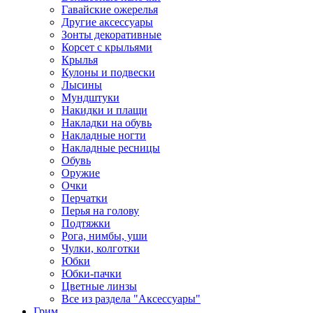
Гавайские ожерелья
Другие аксессуары
Зонты декоративные
Корсет с крыльями
Крылья
Кулоны и подвески
Лысины
Мундштуки
Накидки и плащи
Накладки на обувь
Накладные ногти
Накладные ресницы
Обувь
Оружие
Очки
Перчатки
Перья на голову
Подтяжки
Рога, нимбы, уши
Чулки, колготки
Юбки
Юбки-пачки
Цветные линзы
Все из раздела "Аксессуары"
Грим