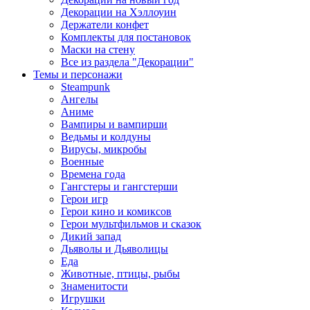
Декорации на Хэллоуин
Держатели конфет
Комплекты для постановок
Маски на стену
Все из раздела "Декорации"
Темы и персонажи
Steampunk
Ангелы
Аниме
Вампиры и вампирши
Ведьмы и колдуны
Вирусы, микробы
Военные
Времена года
Гангстеры и гангстерши
Герои игр
Герои кино и комиксов
Герои мультфильмов и сказок
Дикий запад
Дьяволы и Дьяволицы
Еда
Животные, птицы, рыбы
Знаменитости
Игрушки