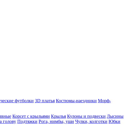
ческие футболки
3D платья
Костюмы-наездники
Морф-
ивные
Корсет с крыльями
Крылья
Кулоны и подвески
Лысины
а голову
Подтяжки
Рога, нимбы, уши
Чулки, колготки
Юбки