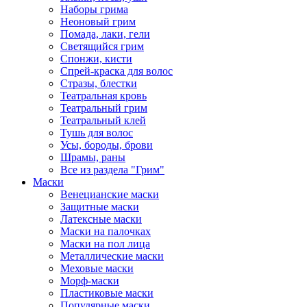
Наборы грима
Неоновый грим
Помада, лаки, гели
Светящийся грим
Спонжи, кисти
Спрей-краска для волос
Стразы, блестки
Театральная кровь
Театральный грим
Театральный клей
Тушь для волос
Усы, бороды, брови
Шрамы, раны
Все из раздела "Грим"
Маски
Венецианские маски
Защитные маски
Латексные маски
Маски на палочках
Маски на пол лица
Металлические маски
Меховые маски
Морф-маски
Пластиковые маски
Популярные маски