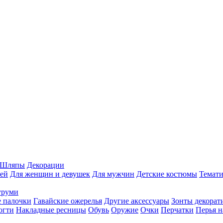
Шляпы
Декорации
ей
Для женщин и девушек
Для мужчин
Детские костюмы
Темати
уруми
 палочки
Гавайские ожерелья
Другие аксессуары
Зонты декорат
огти
Накладные ресницы
Обувь
Оружие
Очки
Перчатки
Перья н