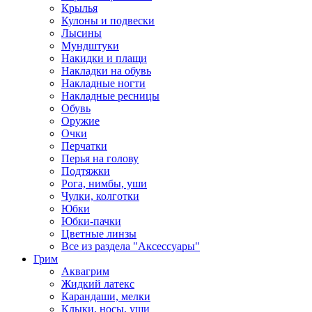
Крылья
Кулоны и подвески
Лысины
Мундштуки
Накидки и плащи
Накладки на обувь
Накладные ногти
Накладные ресницы
Обувь
Оружие
Очки
Перчатки
Перья на голову
Подтяжки
Рога, нимбы, уши
Чулки, колготки
Юбки
Юбки-пачки
Цветные линзы
Все из раздела "Аксессуары"
Грим
Аквагрим
Жидкий латекс
Карандаши, мелки
Клыки, носы, уши