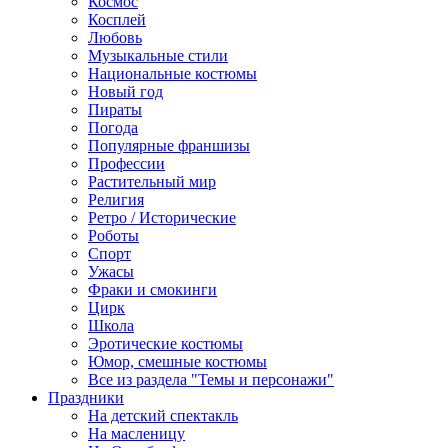
Космос
Косплей
Любовь
Музыкальные стили
Национальные костюмы
Новый год
Пираты
Погода
Популярные франшизы
Профессии
Растительный мир
Религия
Ретро / Исторические
Роботы
Спорт
Ужасы
Фраки и смокинги
Цирк
Школа
Эротические костюмы
Юмор, смешные костюмы
Все из раздела "Темы и персонажи"
Праздники
На детский спектакль
На масленицу