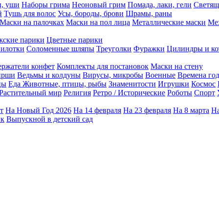
ы, уши
Наборы грима
Неоновый грим
Помада, лаки, гели
Светящ
й
Тушь для волос
Усы, бороды, брови
Шрамы, раны
Маски на палочках
Маски на пол лица
Металлические маски
Ме
ские парики
Цветные парики
илотки
Соломенные шляпы
Треуголки
Фуражки
Цилиндры и ко
ержатели конфет
Комплекты для постановок
Маски на стену
ирши
Ведьмы и колдуны
Вирусы, микробы
Военные
Времена го
цы
Еда
Животные, птицы, рыбы
Знаменитости
Игрушки
Космос
Растительный мир
Религия
Ретро / Исторические
Роботы
Спорт
т
На Новый Год 2026
На 14 февраля
На 23 февраля
На 8 марта
На
ик
Выпускной в детский сад