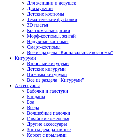
Для женщин и девушек
Для мужчин
Детские костюмы
Тематические футболки
3D платья
Костюмы-наездники
Морф-костюмы, зентай
Надувные костюмы
Смарт-костюмы
Все из раздела "Карнавальные костюмы"
Кигуруми
Взрослые кигуруми
Детские кигуруми
Пижамы кигуруми
Все из раздела "Кигуруми"
Аксессуары
Бабочки и галстуки
Банданы
Боа
Веера
Волшебные палочки
Гавайские ожерелья
Другие аксессуары
Зонты декоративные
Корсет с крыльями