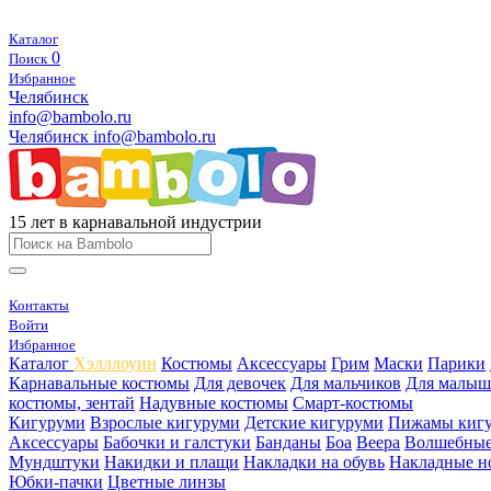
Каталог
0
Поиск
Избранное
Челябинск
info@bambolo.ru
Челябинск
info@bambolo.ru
15 лет в карнавальной индустрии
Контакты
Войти
Избранное
Каталог
Хэлллоуин
Костюмы
Аксессуары
Грим
Маски
Парики
Карнавальные костюмы
Для девочек
Для мальчиков
Для малыш
костюмы, зентай
Надувные костюмы
Смарт-костюмы
Кигуруми
Взрослые кигуруми
Детские кигуруми
Пижамы киг
Аксессуары
Бабочки и галстуки
Банданы
Боа
Веера
Волшебные
Мундштуки
Накидки и плащи
Накладки на обувь
Накладные н
Юбки-пачки
Цветные линзы