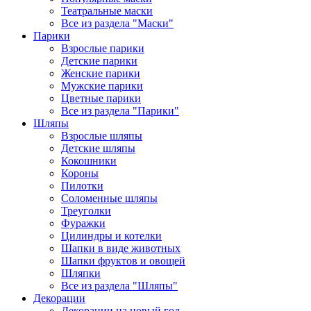
Театральные маски
Все из раздела "Маски"
Парики
Взрослые парики
Детские парики
Женские парики
Мужские парики
Цветные парики
Все из раздела "Парики"
Шляпы
Взрослые шляпы
Детские шляпы
Кокошники
Короны
Пилотки
Соломенные шляпы
Треуголки
Фуражки
Цилиндры и котелки
Шапки в виде животных
Шапки фруктов и овощей
Шляпки
Все из раздела "Шляпы"
Декорации
Декорации на новый год