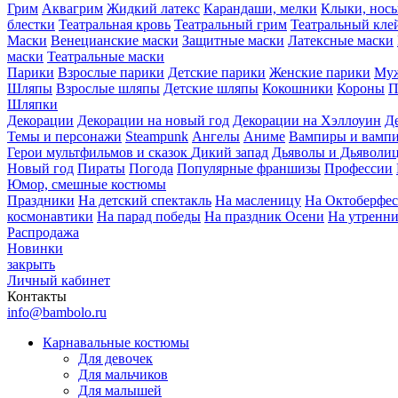
Грим
Аквагрим
Жидкий латекс
Карандаши, мелки
Клыки, нос
блестки
Театральная кровь
Театральный грим
Театральный кле
Маски
Венецианские маски
Защитные маски
Латексные маски
маски
Театральные маски
Парики
Взрослые парики
Детские парики
Женские парики
Муж
Шляпы
Взрослые шляпы
Детские шляпы
Кокошники
Короны
П
Шляпки
Декорации
Декорации на новый год
Декорации на Хэллоуин
Д
Темы и персонажи
Steampunk
Ангелы
Аниме
Вампиры и вамп
Герои мультфильмов и сказок
Дикий запад
Дьяволы и Дьяволи
Новый год
Пираты
Погода
Популярные франшизы
Профессии
Юмор, смешные костюмы
Праздники
На детский спектакль
На масленицу
На Октоберфес
космонавтики
На парад победы
На праздник Осени
На утренн
Распродажа
Новинки
закрыть
Личный кабинет
Контакты
info@bambolo.ru
Карнавальные костюмы
Для девочек
Для мальчиков
Для малышей