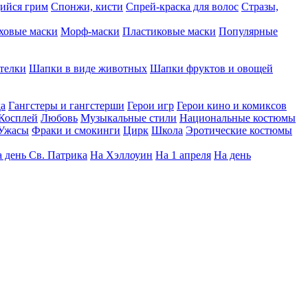
ийся грим
Спонжи, кисти
Спрей-краска для волос
Стразы,
ховые маски
Морф-маски
Пластиковые маски
Популярные
телки
Шапки в виде животных
Шапки фруктов и овощей
да
Гангстеры и гангстерши
Герои игр
Герои кино и комиксов
Косплей
Любовь
Музыкальные стили
Национальные костюмы
Ужасы
Фраки и смокинги
Цирк
Школа
Эротические костюмы
 день Св. Патрика
На Хэллоуин
На 1 апреля
На день