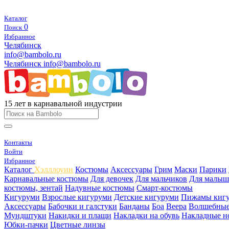
Каталог
0
Поиск
Избранное
Челябинск
info@bambolo.ru
Челябинск
info@bambolo.ru
15 лет в карнавальной индустрии
Контакты
Войти
Избранное
Каталог
Хэлллоуин
Костюмы
Аксессуары
Грим
Маски
Парики
Карнавальные костюмы
Для девочек
Для мальчиков
Для малыш
костюмы, зентай
Надувные костюмы
Смарт-костюмы
Кигуруми
Взрослые кигуруми
Детские кигуруми
Пижамы киг
Аксессуары
Бабочки и галстуки
Банданы
Боа
Веера
Волшебные
Мундштуки
Накидки и плащи
Накладки на обувь
Накладные н
Юбки-пачки
Цветные линзы