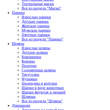
Театральные маски
Все из раздела "Маски"
Парики
Взрослые парики
Детские парики
Женские парики
Мужские парики
Цветные парики
Все из раздела "Парики"
Шляпы
Взрослые шляпы
Детские шляпы
Кокошники
Короны
Пилотки
Соломенные шляпы
Треуголки
Фуражки
Цилиндры и котелки
Шапки в виде животных
Шапки фруктов и овощей
Шляпки
Все из раздела "Шляпы"
Декорации
Декорации на новый год