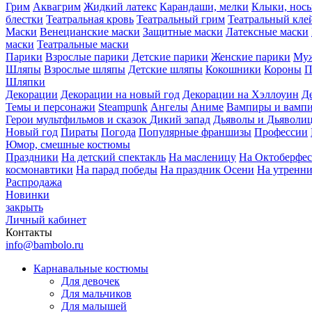
Грим
Аквагрим
Жидкий латекс
Карандаши, мелки
Клыки, нос
блестки
Театральная кровь
Театральный грим
Театральный кле
Маски
Венецианские маски
Защитные маски
Латексные маски
маски
Театральные маски
Парики
Взрослые парики
Детские парики
Женские парики
Муж
Шляпы
Взрослые шляпы
Детские шляпы
Кокошники
Короны
П
Шляпки
Декорации
Декорации на новый год
Декорации на Хэллоуин
Д
Темы и персонажи
Steampunk
Ангелы
Аниме
Вампиры и вамп
Герои мультфильмов и сказок
Дикий запад
Дьяволы и Дьяволи
Новый год
Пираты
Погода
Популярные франшизы
Профессии
Юмор, смешные костюмы
Праздники
На детский спектакль
На масленицу
На Октоберфес
космонавтики
На парад победы
На праздник Осени
На утренн
Распродажа
Новинки
закрыть
Личный кабинет
Контакты
info@bambolo.ru
Карнавальные костюмы
Для девочек
Для мальчиков
Для малышей