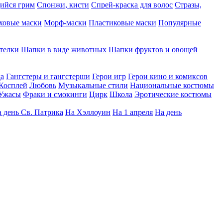
ийся грим
Спонжи, кисти
Спрей-краска для волос
Стразы,
ховые маски
Морф-маски
Пластиковые маски
Популярные
телки
Шапки в виде животных
Шапки фруктов и овощей
да
Гангстеры и гангстерши
Герои игр
Герои кино и комиксов
Косплей
Любовь
Музыкальные стили
Национальные костюмы
Ужасы
Фраки и смокинги
Цирк
Школа
Эротические костюмы
 день Св. Патрика
На Хэллоуин
На 1 апреля
На день