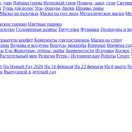
ы, уши
Наборы грима
Неоновый грим
Помада, лаки, гели
Светящ
й
Тушь для волос
Усы, бороды, брови
Шрамы, раны
Маски на палочках
Маски на пол лица
Металлические маски
Ме
ские парики
Цветные парики
илотки
Соломенные шляпы
Треуголки
Фуражки
Цилиндры и ко
ержатели конфет
Комплекты для постановок
Маски на стену
ирши
Ведьмы и колдуны
Вирусы, микробы
Военные
Времена го
цы
Еда
Животные, птицы, рыбы
Знаменитости
Игрушки
Космос
Растительный мир
Религия
Ретро / Исторические
Роботы
Спорт
т
На Новый Год 2026
На 14 февраля
На 23 февраля
На 8 марта
На
ик
Выпускной в детский сад