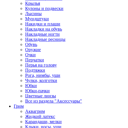
Крылья
Кулоны и подвески
Лысины
Мундштуки
Накидки и плащи
Накладки на обувь
Накладные ногти
Накладные ресницы
Обувь
Оружие
Очки
Перчатки
Перья на голову
Подтяжки
Рога, нимбы, уши
Чулки, колготки
Юбки
Юбки-пачки
Цветные линзы
Все из раздела "Аксессуары"
Грим
Аквагрим
Жидкий латекс
Карандаши, мелки
Клыки, носы, уши