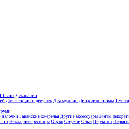
Шляпы
Декорации
ей
Для женщин и девушек
Для мужчин
Детские костюмы
Темати
уруми
 палочки
Гавайские ожерелья
Другие аксессуары
Зонты декорат
огти
Накладные ресницы
Обувь
Оружие
Очки
Перчатки
Перья н