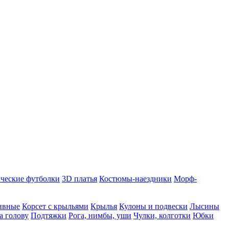
ческие футболки
3D платья
Костюмы-наездники
Морф-
ивные
Корсет с крыльями
Крылья
Кулоны и подвески
Лысины
а голову
Подтяжки
Рога, нимбы, уши
Чулки, колготки
Юбки