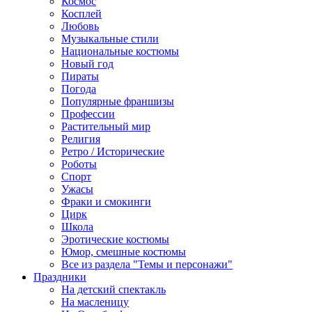
Космос
Косплей
Любовь
Музыкальные стили
Национальные костюмы
Новый год
Пираты
Погода
Популярные франшизы
Профессии
Растительный мир
Религия
Ретро / Исторические
Роботы
Спорт
Ужасы
Фраки и смокинги
Цирк
Школа
Эротические костюмы
Юмор, смешные костюмы
Все из раздела "Темы и персонажи"
Праздники
На детский спектакль
На масленицу