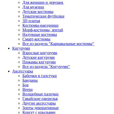
Для женщин и девушек
Для мужчин
Детские костюмы
Тематические футболки
3D платья
Костюмы-наездники
Морф-костюмы, зентай
Надувные костюмы
Смарт-костюмы
Все из раздела "Карнавальные костюмы"
Кигуруми
Взрослые кигуруми
Детские кигуруми
Пижамы кигуруми
Все из раздела "Кигуруми"
Аксессуары
Бабочки и галстуки
Банданы
Боа
Веера
Волшебные палочки
Гавайские ожерелья
Другие аксессуары
Зонты декоративные
Корсет с крыльями