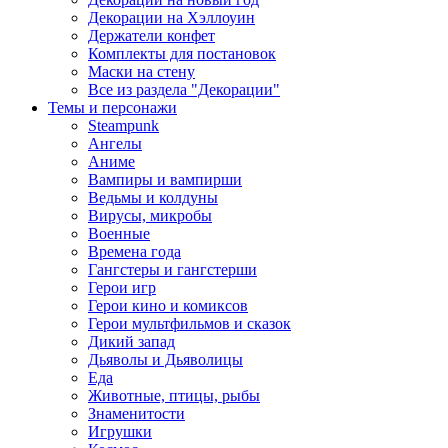
Декорации на Хэллоуин
Держатели конфет
Комплекты для постановок
Маски на стену
Все из раздела "Декорации"
Темы и персонажи
Steampunk
Ангелы
Аниме
Вампиры и вампирши
Ведьмы и колдуны
Вирусы, микробы
Военные
Времена года
Гангстеры и гангстерши
Герои игр
Герои кино и комиксов
Герои мультфильмов и сказок
Дикий запад
Дьяволы и Дьяволицы
Еда
Животные, птицы, рыбы
Знаменитости
Игрушки