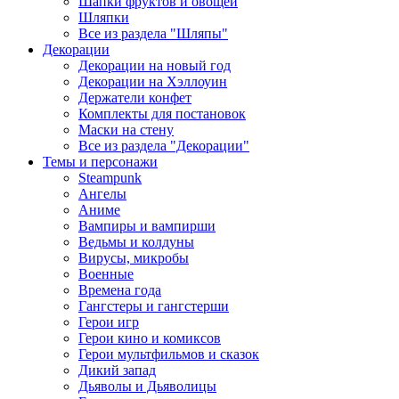
Шапки фруктов и овощей
Шляпки
Все из раздела "Шляпы"
Декорации
Декорации на новый год
Декорации на Хэллоуин
Держатели конфет
Комплекты для постановок
Маски на стену
Все из раздела "Декорации"
Темы и персонажи
Steampunk
Ангелы
Аниме
Вампиры и вампирши
Ведьмы и колдуны
Вирусы, микробы
Военные
Времена года
Гангстеры и гангстерши
Герои игр
Герои кино и комиксов
Герои мультфильмов и сказок
Дикий запад
Дьяволы и Дьяволицы