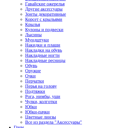
Гавайские ожерелья
Другие аксессуары
Зонты декоративные
Корсет с крыльями
Крылья
Кулоны и подвески
Лысины
Мундштуки
Накидки и плащи
Накладки на обувь
Накладные ногти
Накладные ресницы
Обувь
Оружие
Очки
Перчатки
Перья на голову
Подтяжки
Рога, нимбы, уши
Чулки, колготки
Юбки
Юбки-пачки
Цветные линзы
Все из раздела "Аксессуары"
Грим