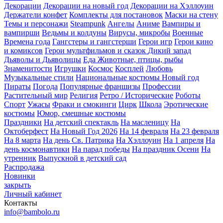
Декорации
Декорации на новый год
Декорации на Хэллоуин
Держатели конфет
Комплекты для постановок
Маски на стену
Темы и персонажи
Steampunk
Ангелы
Аниме
Вампиры и
вампирши
Ведьмы и колдуны
Вирусы, микробы
Военные
Времена года
Гангстеры и гангстерши
Герои игр
Герои кино
и комиксов
Герои мультфильмов и сказок
Дикий запад
Дьяволы и Дьяволицы
Еда
Животные, птицы, рыбы
Знаменитости
Игрушки
Космос
Косплей
Любовь
Музыкальные стили
Национальные костюмы
Новый год
Пираты
Погода
Популярные франшизы
Профессии
Растительный мир
Религия
Ретро / Исторические
Роботы
Спорт
Ужасы
Фраки и смокинги
Цирк
Школа
Эротические
костюмы
Юмор, смешные костюмы
Праздники
На детский спектакль
На масленицу
На
Октоберфест
На Новый Год 2026
На 14 февраля
На 23 февраля
На 8 марта
На день Св. Патрика
На Хэллоуин
На 1 апреля
На
день космонавтики
На парад победы
На праздник Осени
На
утренник
Выпускной в детский сад
Распродажа
Новинки
закрыть
Личный кабинет
Контакты
info@bambolo.ru