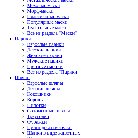
Меховые маски
Морф-маски
Пластиковые маски
Популярные маски
Театральные маски
Все из раздела "Маски"
Парики
Взрослые парики
Детские парики
Женские парики
Мужские парики
Цветные парики
Все из раздела "Парики"
Шляпы
Взрослые шляпы
Детские шляпы
Кокошники
Короны
Пилотки
Соломенные шляпы
Треуголки
Фуражки
Цилиндры и котелки
Шапки в виде животных