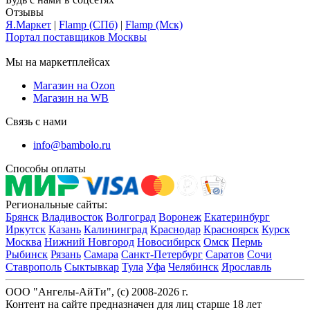
Отзывы
Я.Маркет
|
Flamp (СПб)
|
Flamp (Мск)
Портал поставщиков Москвы
Мы на маркетплейсах
Магазин на Ozon
Магазин на WB
Связь с нами
info@bambolo.ru
Способы оплаты
Региональные сайты:
Брянск
Владивосток
Волгоград
Воронеж
Екатеринбург
Иркутск
Казань
Калининград
Краснодар
Красноярск
Курск
Москва
Нижний Новгород
Новосибирск
Омск
Пермь
Рыбинск
Рязань
Самара
Санкт-Петербург
Саратов
Сочи
Ставрополь
Сыктывкар
Тула
Уфа
Челябинск
Ярославль
ООО "Ангелы-АйТи", (c) 2008-2026 г.
Контент на сайте предназначен для лиц старше 18 лет