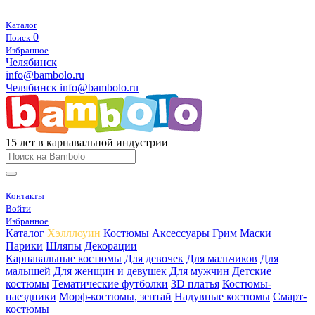
Каталог
0
Поиск
Избранное
Челябинск
info@bambolo.ru
Челябинск
info@bambolo.ru
15 лет в карнавальной индустрии
Контакты
Войти
Избранное
Каталог
Хэлллоуин
Костюмы
Аксессуары
Грим
Маски
Парики
Шляпы
Декорации
Карнавальные костюмы
Для девочек
Для мальчиков
Для
малышей
Для женщин и девушек
Для мужчин
Детские
костюмы
Тематические футболки
3D платья
Костюмы-
наездники
Морф-костюмы, зентай
Надувные костюмы
Смарт-
костюмы