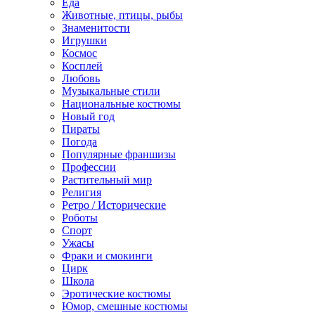
Еда
Животные, птицы, рыбы
Знаменитости
Игрушки
Космос
Косплей
Любовь
Музыкальные стили
Национальные костюмы
Новый год
Пираты
Погода
Популярные франшизы
Профессии
Растительный мир
Религия
Ретро / Исторические
Роботы
Спорт
Ужасы
Фраки и смокинги
Цирк
Школа
Эротические костюмы
Юмор, смешные костюмы