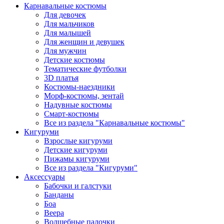
Карнавальные костюмы
Для девочек
Для мальчиков
Для малышей
Для женщин и девушек
Для мужчин
Детские костюмы
Тематические футболки
3D платья
Костюмы-наездники
Морф-костюмы, зентай
Надувные костюмы
Смарт-костюмы
Все из раздела "Карнавальные костюмы"
Кигуруми
Взрослые кигуруми
Детские кигуруми
Пижамы кигуруми
Все из раздела "Кигуруми"
Аксессуары
Бабочки и галстуки
Банданы
Боа
Веера
Волшебные палочки