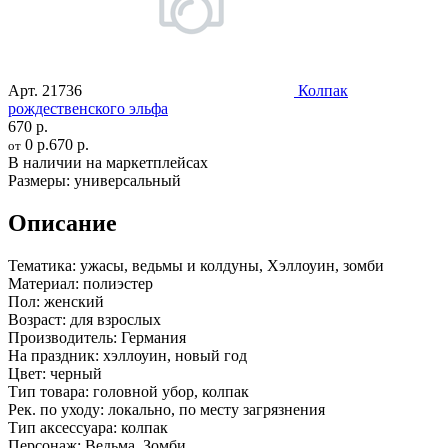
Арт.
21736
Колпак
рождественского эльфа
670 р.
0 р.
670 р.
от
В наличии на маркетплейсах
Размеры:
универсальный
Описание
Тематика:
ужасы, ведьмы и колдуны, Хэллоуин, зомби
Материал:
полиэстер
Пол:
женский
Возраст:
для взрослых
Производитель:
Германия
На праздник:
хэллоуин, новый год
Цвет:
черный
Тип товара:
головной убор, колпак
Рек. по уходу:
локально, по месту загрязнения
Тип аксессуара:
колпак
Персонаж:
Ведьма, Зомби