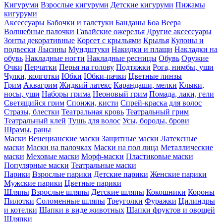
Кигуруми
Взрослые кигуруми
Детские кигуруми
Пижамы
кигуруми
Аксессуары
Бабочки и галстуки
Банданы
Боа
Веера
Волшебные палочки
Гавайские ожерелья
Другие аксессуары
Зонты декоративные
Корсет с крыльями
Крылья
Кулоны и
подвески
Лысины
Мундштуки
Накидки и плащи
Накладки на
обувь
Накладные ногти
Накладные ресницы
Обувь
Оружие
Очки
Перчатки
Перья на голову
Подтяжки
Рога, нимбы, уши
Чулки, колготки
Юбки
Юбки-пачки
Цветные линзы
Грим
Аквагрим
Жидкий латекс
Карандаши, мелки
Клыки,
носы, уши
Наборы грима
Неоновый грим
Помада, лаки, гели
Светящийся грим
Спонжи, кисти
Спрей-краска для волос
Стразы, блестки
Театральная кровь
Театральный грим
Театральный клей
Тушь для волос
Усы, бороды, брови
Шрамы, раны
Маски
Венецианские маски
Защитные маски
Латексные
маски
Маски на палочках
Маски на пол лица
Металлические
маски
Меховые маски
Морф-маски
Пластиковые маски
Популярные маски
Театральные маски
Парики
Взрослые парики
Детские парики
Женские парики
Мужские парики
Цветные парики
Шляпы
Взрослые шляпы
Детские шляпы
Кокошники
Короны
Пилотки
Соломенные шляпы
Треуголки
Фуражки
Цилиндры
и котелки
Шапки в виде животных
Шапки фруктов и овощей
Шляпки