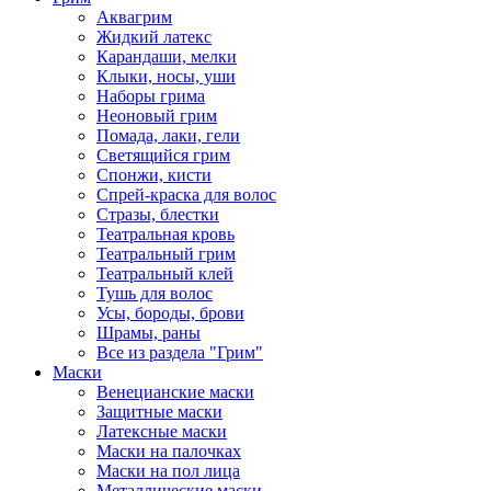
Аквагрим
Жидкий латекс
Карандаши, мелки
Клыки, носы, уши
Наборы грима
Неоновый грим
Помада, лаки, гели
Светящийся грим
Спонжи, кисти
Спрей-краска для волос
Стразы, блестки
Театральная кровь
Театральный грим
Театральный клей
Тушь для волос
Усы, бороды, брови
Шрамы, раны
Все из раздела "Грим"
Маски
Венецианские маски
Защитные маски
Латексные маски
Маски на палочках
Маски на пол лица
Металлические маски