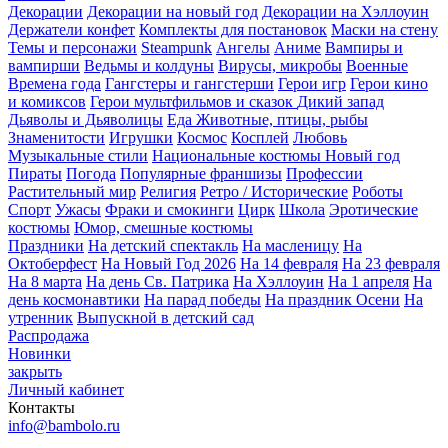
Декорации
Декорации на новый год
Декорации на Хэллоуин
Держатели конфет
Комплекты для постановок
Маски на стену
Темы и персонажи
Steampunk
Ангелы
Аниме
Вампиры и
вампирши
Ведьмы и колдуны
Вирусы, микробы
Военные
Времена года
Гангстеры и гангстерши
Герои игр
Герои кино
и комиксов
Герои мультфильмов и сказок
Дикий запад
Дьяволы и Дьяволицы
Еда
Животные, птицы, рыбы
Знаменитости
Игрушки
Космос
Косплей
Любовь
Музыкальные стили
Национальные костюмы
Новый год
Пираты
Погода
Популярные франшизы
Профессии
Растительный мир
Религия
Ретро / Исторические
Роботы
Спорт
Ужасы
Фраки и смокинги
Цирк
Школа
Эротические
костюмы
Юмор, смешные костюмы
Праздники
На детский спектакль
На масленицу
На
Октоберфест
На Новый Год 2026
На 14 февраля
На 23 февраля
На 8 марта
На день Св. Патрика
На Хэллоуин
На 1 апреля
На
день космонавтики
На парад победы
На праздник Осени
На
утренник
Выпускной в детский сад
Распродажа
Новинки
закрыть
Личный кабинет
Контакты
info@bambolo.ru