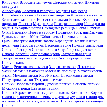
Кигуруми
Взрослые кигуруми
Детские кигуруми
Пижамы
кигуруми
Аксессуары
Бабочки и галстуки
Банданы
Боа
Веера
Волшебные палочки
Гавайские ожерелья
Другие аксессуары
Зонты декоративные
Корсет с крыльями
Крылья
Кулоны и
подвески
Лысины
Мундштуки
Накидки и плащи
Накладки на
обувь
Накладные ногти
Накладные ресницы
Обувь
Оружие
Очки
Перчатки
Перья на голову
Подтяжки
Рога, нимбы, уши
Чулки, колготки
Юбки
Юбки-пачки
Цветные линзы
Грим
Аквагрим
Жидкий латекс
Карандаши, мелки
Клыки,
носы, уши
Наборы грима
Неоновый грим
Помада, лаки, гели
Светящийся грим
Спонжи, кисти
Спрей-краска для волос
Стразы, блестки
Театральная кровь
Театральный грим
Театральный клей
Тушь для волос
Усы, бороды, брови
Шрамы, раны
Маски
Венецианские маски
Защитные маски
Латексные
маски
Маски на палочках
Маски на пол лица
Металлические
маски
Меховые маски
Морф-маски
Пластиковые маски
Популярные маски
Театральные маски
Парики
Взрослые парики
Детские парики
Женские парики
Мужские парики
Цветные парики
Шляпы
Взрослые шляпы
Детские шляпы
Кокошники
Короны
Пилотки
Соломенные шляпы
Треуголки
Фуражки
Цилиндры
и котелки
Шапки в виде животных
Шапки фруктов и овощей
Шляпки