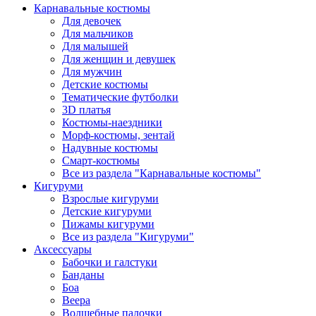
Карнавальные костюмы
Для девочек
Для мальчиков
Для малышей
Для женщин и девушек
Для мужчин
Детские костюмы
Тематические футболки
3D платья
Костюмы-наездники
Морф-костюмы, зентай
Надувные костюмы
Смарт-костюмы
Все из раздела "Карнавальные костюмы"
Кигуруми
Взрослые кигуруми
Детские кигуруми
Пижамы кигуруми
Все из раздела "Кигуруми"
Аксессуары
Бабочки и галстуки
Банданы
Боа
Веера
Волшебные палочки