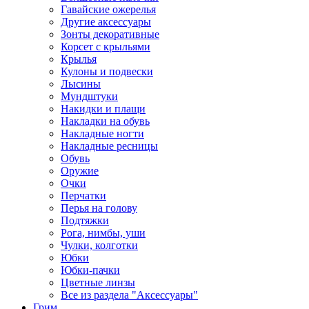
Гавайские ожерелья
Другие аксессуары
Зонты декоративные
Корсет с крыльями
Крылья
Кулоны и подвески
Лысины
Мундштуки
Накидки и плащи
Накладки на обувь
Накладные ногти
Накладные ресницы
Обувь
Оружие
Очки
Перчатки
Перья на голову
Подтяжки
Рога, нимбы, уши
Чулки, колготки
Юбки
Юбки-пачки
Цветные линзы
Все из раздела "Аксессуары"
Грим