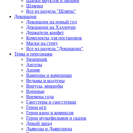
Шапки фруктов и овощей
Шляпки
Все из раздела "Шляпы"
Декорации
Декорации на новый год
Декорации на Хэллоуин
Держатели конфет
Комплекты для постановок
Маски на стену
Все из раздела "Декорации"
Темы и персонажи
Steampunk
Ангелы
Аниме
Вампиры и вампирши
Ведьмы и колдуны
Вирусы, микробы
Военные
Времена года
Гангстеры и гангстерши
Герои игр
Герои кино и комиксов
Герои мультфильмов и сказок
Дикий запад
Дьяволы и Дьяволицы