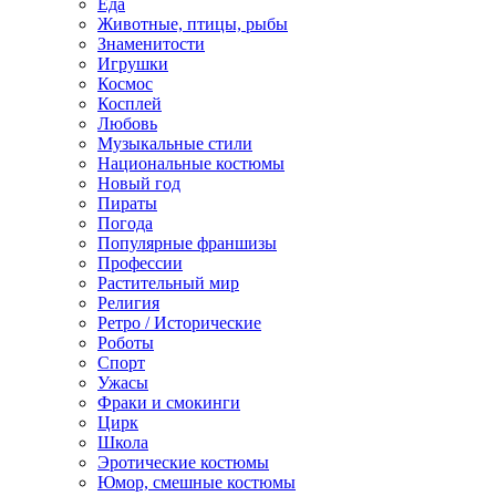
Еда
Животные, птицы, рыбы
Знаменитости
Игрушки
Космос
Косплей
Любовь
Музыкальные стили
Национальные костюмы
Новый год
Пираты
Погода
Популярные франшизы
Профессии
Растительный мир
Религия
Ретро / Исторические
Роботы
Спорт
Ужасы
Фраки и смокинги
Цирк
Школа
Эротические костюмы
Юмор, смешные костюмы