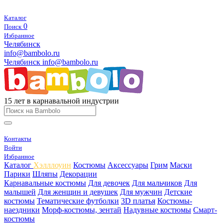
Каталог
0
Поиск
Избранное
Челябинск
info@bambolo.ru
Челябинск
info@bambolo.ru
15 лет в карнавальной индустрии
Контакты
Войти
Избранное
Каталог
Хэлллоуин
Костюмы
Аксессуары
Грим
Маски
Парики
Шляпы
Декорации
Карнавальные костюмы
Для девочек
Для мальчиков
Для
малышей
Для женщин и девушек
Для мужчин
Детские
костюмы
Тематические футболки
3D платья
Костюмы-
наездники
Морф-костюмы, зентай
Надувные костюмы
Смарт-
костюмы