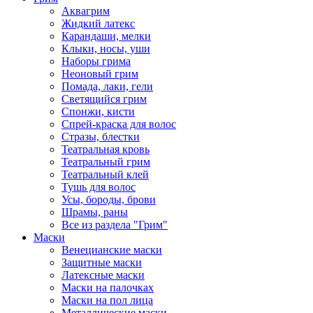
Аквагрим
Жидкий латекс
Карандаши, мелки
Клыки, носы, уши
Наборы грима
Неоновый грим
Помада, лаки, гели
Светящийся грим
Спонжи, кисти
Спрей-краска для волос
Стразы, блестки
Театральная кровь
Театральный грим
Театральный клей
Тушь для волос
Усы, бороды, брови
Шрамы, раны
Все из раздела "Грим"
Маски
Венецианские маски
Защитные маски
Латексные маски
Маски на палочках
Маски на пол лица
Металлические маски