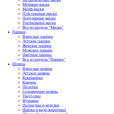
Меховые маски
Морф-маски
Пластиковые маски
Популярные маски
Театральные маски
Все из раздела "Маски"
Парики
Взрослые парики
Детские парики
Женские парики
Мужские парики
Цветные парики
Все из раздела "Парики"
Шляпы
Взрослые шляпы
Детские шляпы
Кокошники
Короны
Пилотки
Соломенные шляпы
Треуголки
Фуражки
Цилиндры и котелки
Шапки в виде животных