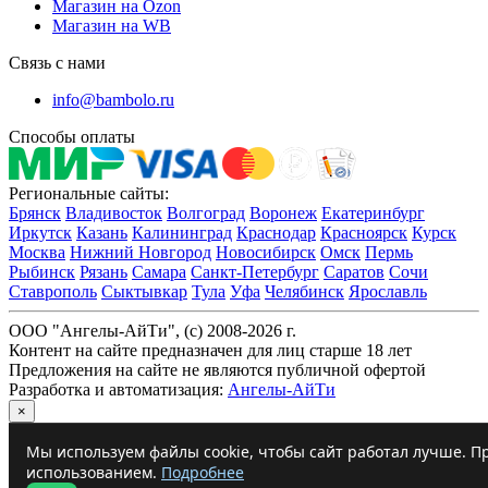
Магазин на Ozon
Магазин на WB
Связь с нами
info@bambolo.ru
Способы оплаты
Региональные сайты:
Брянск
Владивосток
Волгоград
Воронеж
Екатеринбург
Иркутск
Казань
Калининград
Краснодар
Красноярск
Курск
Москва
Нижний Новгород
Новосибирск
Омск
Пермь
Рыбинск
Рязань
Самара
Санкт-Петербург
Саратов
Сочи
Ставрополь
Сыктывкар
Тула
Уфа
Челябинск
Ярославль
ООО "Ангелы-АйТи", (c) 2008-2026 г.
Контент на сайте предназначен для лиц старше 18 лет
Предложения на сайте не являются публичной офертой
Разработка и автоматизация:
Ангелы-АйТи
×
Мы используем файлы cookie, чтобы сайт работал лучше. Пр
использованием.
Подробнее