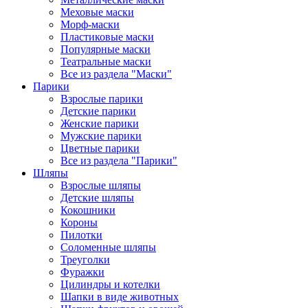
Меховые маски
Морф-маски
Пластиковые маски
Популярные маски
Театральные маски
Все из раздела "Маски"
Парики
Взрослые парики
Детские парики
Женские парики
Мужские парики
Цветные парики
Все из раздела "Парики"
Шляпы
Взрослые шляпы
Детские шляпы
Кокошники
Короны
Пилотки
Соломенные шляпы
Треуголки
Фуражки
Цилиндры и котелки
Шапки в виде животных