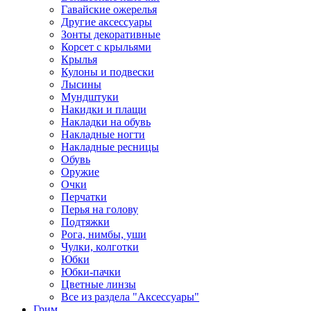
Гавайские ожерелья
Другие аксессуары
Зонты декоративные
Корсет с крыльями
Крылья
Кулоны и подвески
Лысины
Мундштуки
Накидки и плащи
Накладки на обувь
Накладные ногти
Накладные ресницы
Обувь
Оружие
Очки
Перчатки
Перья на голову
Подтяжки
Рога, нимбы, уши
Чулки, колготки
Юбки
Юбки-пачки
Цветные линзы
Все из раздела "Аксессуары"
Грим