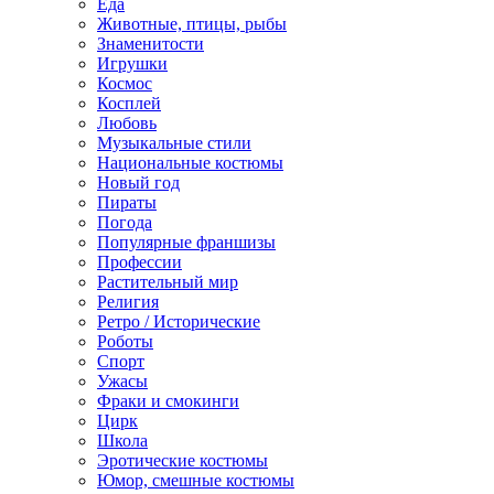
Еда
Животные, птицы, рыбы
Знаменитости
Игрушки
Космос
Косплей
Любовь
Музыкальные стили
Национальные костюмы
Новый год
Пираты
Погода
Популярные франшизы
Профессии
Растительный мир
Религия
Ретро / Исторические
Роботы
Спорт
Ужасы
Фраки и смокинги
Цирк
Школа
Эротические костюмы
Юмор, смешные костюмы