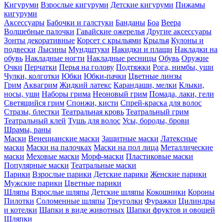
Кигуруми
Взрослые кигуруми
Детские кигуруми
Пижамы
кигуруми
Аксессуары
Бабочки и галстуки
Банданы
Боа
Веера
Волшебные палочки
Гавайские ожерелья
Другие аксессуары
Зонты декоративные
Корсет с крыльями
Крылья
Кулоны и
подвески
Лысины
Мундштуки
Накидки и плащи
Накладки на
обувь
Накладные ногти
Накладные ресницы
Обувь
Оружие
Очки
Перчатки
Перья на голову
Подтяжки
Рога, нимбы, уши
Чулки, колготки
Юбки
Юбки-пачки
Цветные линзы
Грим
Аквагрим
Жидкий латекс
Карандаши, мелки
Клыки,
носы, уши
Наборы грима
Неоновый грим
Помада, лаки, гели
Светящийся грим
Спонжи, кисти
Спрей-краска для волос
Стразы, блестки
Театральная кровь
Театральный грим
Театральный клей
Тушь для волос
Усы, бороды, брови
Шрамы, раны
Маски
Венецианские маски
Защитные маски
Латексные
маски
Маски на палочках
Маски на пол лица
Металлические
маски
Меховые маски
Морф-маски
Пластиковые маски
Популярные маски
Театральные маски
Парики
Взрослые парики
Детские парики
Женские парики
Мужские парики
Цветные парики
Шляпы
Взрослые шляпы
Детские шляпы
Кокошники
Короны
Пилотки
Соломенные шляпы
Треуголки
Фуражки
Цилиндры
и котелки
Шапки в виде животных
Шапки фруктов и овощей
Шляпки