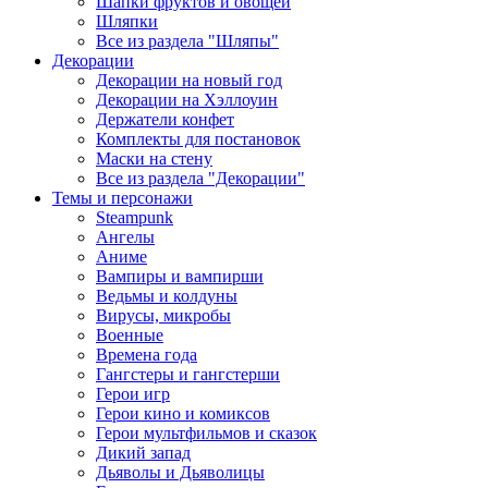
Шапки фруктов и овощей
Шляпки
Все из раздела "Шляпы"
Декорации
Декорации на новый год
Декорации на Хэллоуин
Держатели конфет
Комплекты для постановок
Маски на стену
Все из раздела "Декорации"
Темы и персонажи
Steampunk
Ангелы
Аниме
Вампиры и вампирши
Ведьмы и колдуны
Вирусы, микробы
Военные
Времена года
Гангстеры и гангстерши
Герои игр
Герои кино и комиксов
Герои мультфильмов и сказок
Дикий запад
Дьяволы и Дьяволицы