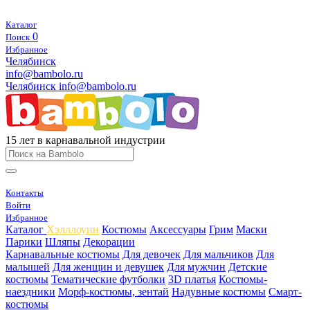
Каталог
0
Поиск
Избранное
Челябинск
info@bambolo.ru
Челябинск
info@bambolo.ru
15 лет в карнавальной индустрии
Контакты
Войти
Избранное
Каталог
Хэлллоуин
Костюмы
Аксессуары
Грим
Маски
Парики
Шляпы
Декорации
Карнавальные костюмы
Для девочек
Для мальчиков
Для
малышей
Для женщин и девушек
Для мужчин
Детские
костюмы
Тематические футболки
3D платья
Костюмы-
наездники
Морф-костюмы, зентай
Надувные костюмы
Смарт-
костюмы