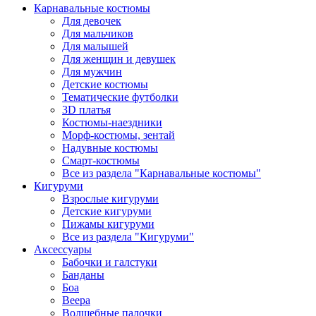
Карнавальные костюмы
Для девочек
Для мальчиков
Для малышей
Для женщин и девушек
Для мужчин
Детские костюмы
Тематические футболки
3D платья
Костюмы-наездники
Морф-костюмы, зентай
Надувные костюмы
Смарт-костюмы
Все из раздела "Карнавальные костюмы"
Кигуруми
Взрослые кигуруми
Детские кигуруми
Пижамы кигуруми
Все из раздела "Кигуруми"
Аксессуары
Бабочки и галстуки
Банданы
Боа
Веера
Волшебные палочки