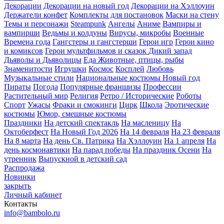
Декорации
Декорации на новый год
Декорации на Хэллоуин
Держатели конфет
Комплекты для постановок
Маски на стену
Темы и персонажи
Steampunk
Ангелы
Аниме
Вампиры и
вампирши
Ведьмы и колдуны
Вирусы, микробы
Военные
Времена года
Гангстеры и гангстерши
Герои игр
Герои кино
и комиксов
Герои мультфильмов и сказок
Дикий запад
Дьяволы и Дьяволицы
Еда
Животные, птицы, рыбы
Знаменитости
Игрушки
Космос
Косплей
Любовь
Музыкальные стили
Национальные костюмы
Новый год
Пираты
Погода
Популярные франшизы
Профессии
Растительный мир
Религия
Ретро / Исторические
Роботы
Спорт
Ужасы
Фраки и смокинги
Цирк
Школа
Эротические
костюмы
Юмор, смешные костюмы
Праздники
На детский спектакль
На масленицу
На
Октоберфест
На Новый Год 2026
На 14 февраля
На 23 февраля
На 8 марта
На день Св. Патрика
На Хэллоуин
На 1 апреля
На
день космонавтики
На парад победы
На праздник Осени
На
утренник
Выпускной в детский сад
Распродажа
Новинки
закрыть
Личный кабинет
Контакты
info@bambolo.ru