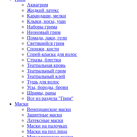
Аквагрим
Жидкий латекс
Карандаши, мелки
Клыки, носы, уши
Наборы грима
Неоновый грим
Помада, лаки, гели
Светящийся грим
Спонжи, кисти
Спрей-краска для волос
Стразы, блестки
Театральная кровь
Театральный грим
Театральный клей
Тушь для волос
Усы, бороды, брови
Шрамы, раны
Все из раздела "Грим"
Маски
Венецианские маски
Защитные маски
Латексные маски
Маски на палочках
Маски на пол лица
Металлические маски