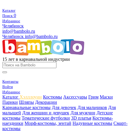
Каталог
0
Поиск
Избранное
Челябинск
info@bambolo.ru
Челябинск
info@bambolo.ru
15 лет в карнавальной индустрии
Контакты
Войти
Избранное
Каталог
Хэлллоуин
Костюмы
Аксессуары
Грим
Маски
Парики
Шляпы
Декорации
Карнавальные костюмы
Для девочек
Для мальчиков
Для
малышей
Для женщин и девушек
Для мужчин
Детские
костюмы
Тематические футболки
3D платья
Костюмы-
наездники
Морф-костюмы, зентай
Надувные костюмы
Смарт-
костюмы