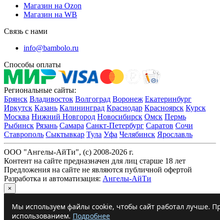
Магазин на Ozon
Магазин на WB
Связь с нами
info@bambolo.ru
Способы оплаты
Региональные сайты:
Брянск
Владивосток
Волгоград
Воронеж
Екатеринбург
Иркутск
Казань
Калининград
Краснодар
Красноярск
Курск
Москва
Нижний Новгород
Новосибирск
Омск
Пермь
Рыбинск
Рязань
Самара
Санкт-Петербург
Саратов
Сочи
Ставрополь
Сыктывкар
Тула
Уфа
Челябинск
Ярославль
ООО "Ангелы-АйТи", (c) 2008-2026 г.
Контент на сайте предназначен для лиц старше 18 лет
Предложения на сайте не являются публичной офертой
Разработка и автоматизация:
Ангелы-АйТи
×
Мы используем файлы cookie, чтобы сайт работал лучше. Пр
использованием.
Подробнее