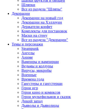
Шапки фруктов и овощей
Шляпки
Все из раздела "Шляпы"
Декорации
Декорации на новый год
Декорации на Хэллоуин
Держатели конфет
Комплекты для постановок
Маски на стену
Все из раздела "Декорации"
Темы и персонажи
Steampunk
Ангелы
Аниме
Вампиры и вампирши
Ведьмы и колдуны
Вирусы, микробы
Военные
Времена года
Гангстеры и гангстерши
Герои игр
Герои кино и комиксов
Герои мультфильмов и сказок
Дикий запад
Дьяволы и Дьяволицы