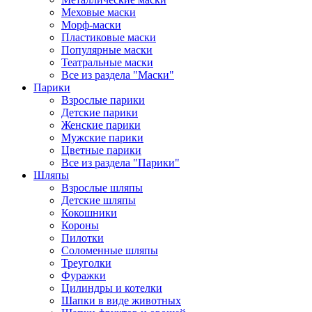
Меховые маски
Морф-маски
Пластиковые маски
Популярные маски
Театральные маски
Все из раздела "Маски"
Парики
Взрослые парики
Детские парики
Женские парики
Мужские парики
Цветные парики
Все из раздела "Парики"
Шляпы
Взрослые шляпы
Детские шляпы
Кокошники
Короны
Пилотки
Соломенные шляпы
Треуголки
Фуражки
Цилиндры и котелки
Шапки в виде животных