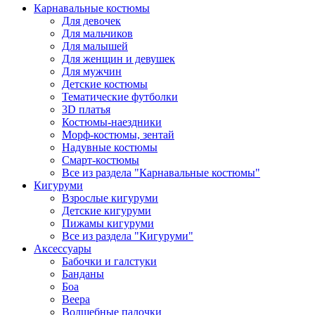
Карнавальные костюмы
Для девочек
Для мальчиков
Для малышей
Для женщин и девушек
Для мужчин
Детские костюмы
Тематические футболки
3D платья
Костюмы-наездники
Морф-костюмы, зентай
Надувные костюмы
Смарт-костюмы
Все из раздела "Карнавальные костюмы"
Кигуруми
Взрослые кигуруми
Детские кигуруми
Пижамы кигуруми
Все из раздела "Кигуруми"
Аксессуары
Бабочки и галстуки
Банданы
Боа
Веера
Волшебные палочки