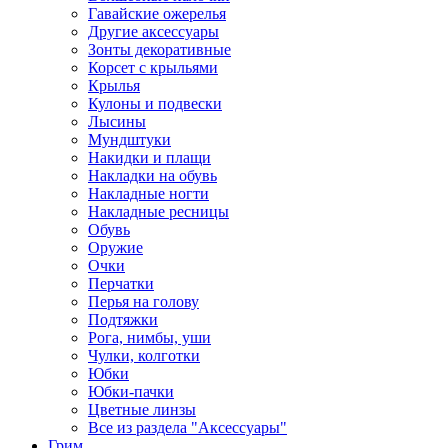
Гавайские ожерелья
Другие аксессуары
Зонты декоративные
Корсет с крыльями
Крылья
Кулоны и подвески
Лысины
Мундштуки
Накидки и плащи
Накладки на обувь
Накладные ногти
Накладные ресницы
Обувь
Оружие
Очки
Перчатки
Перья на голову
Подтяжки
Рога, нимбы, уши
Чулки, колготки
Юбки
Юбки-пачки
Цветные линзы
Все из раздела "Аксессуары"
Грим