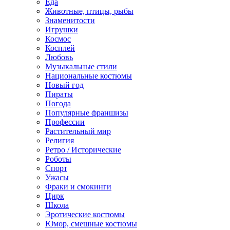
Еда
Животные, птицы, рыбы
Знаменитости
Игрушки
Космос
Косплей
Любовь
Музыкальные стили
Национальные костюмы
Новый год
Пираты
Погода
Популярные франшизы
Профессии
Растительный мир
Религия
Ретро / Исторические
Роботы
Спорт
Ужасы
Фраки и смокинги
Цирк
Школа
Эротические костюмы
Юмор, смешные костюмы