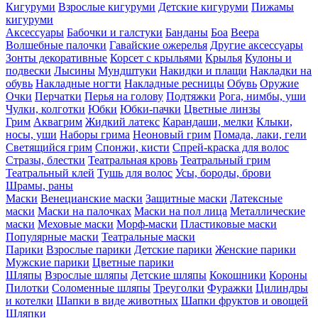
Кигуруми
Взрослые кигуруми
Детские кигуруми
Пижамы
кигуруми
Аксессуары
Бабочки и галстуки
Банданы
Боа
Веера
Волшебные палочки
Гавайские ожерелья
Другие аксессуары
Зонты декоративные
Корсет с крыльями
Крылья
Кулоны и
подвески
Лысины
Мундштуки
Накидки и плащи
Накладки на
обувь
Накладные ногти
Накладные ресницы
Обувь
Оружие
Очки
Перчатки
Перья на голову
Подтяжки
Рога, нимбы, уши
Чулки, колготки
Юбки
Юбки-пачки
Цветные линзы
Грим
Аквагрим
Жидкий латекс
Карандаши, мелки
Клыки,
носы, уши
Наборы грима
Неоновый грим
Помада, лаки, гели
Светящийся грим
Спонжи, кисти
Спрей-краска для волос
Стразы, блестки
Театральная кровь
Театральный грим
Театральный клей
Тушь для волос
Усы, бороды, брови
Шрамы, раны
Маски
Венецианские маски
Защитные маски
Латексные
маски
Маски на палочках
Маски на пол лица
Металлические
маски
Меховые маски
Морф-маски
Пластиковые маски
Популярные маски
Театральные маски
Парики
Взрослые парики
Детские парики
Женские парики
Мужские парики
Цветные парики
Шляпы
Взрослые шляпы
Детские шляпы
Кокошники
Короны
Пилотки
Соломенные шляпы
Треуголки
Фуражки
Цилиндры
и котелки
Шапки в виде животных
Шапки фруктов и овощей
Шляпки