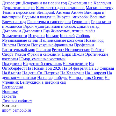
Декорации
Декорации на новый год
Декорации на Хэллоуин
Держатели конфет
Комплекты для постановок
Маски на стену
Темы и персонажи
Steampunk
Ангелы
Аниме
Вампиры и
вампирши
Ведьмы и колдуны
Вирусы, микробы
Военные
Времена года
Гангстеры и гангстерши
Герои игр
Герои кино
и комиксов
Герои мультфильмов и сказок
Дикий запад
Дьяволы и Дьяволицы
Еда
Животные, птицы, рыбы
Знаменитости
Игрушки
Космос
Косплей
Любовь
Музыкальные стили
Национальные костюмы
Новый год
Пираты
Погода
Популярные франшизы
Профессии
Растительный мир
Религия
Ретро / Исторические
Роботы
Спорт
Ужасы
Фраки и смокинги
Цирк
Школа
Эротические
костюмы
Юмор, смешные костюмы
Праздники
На детский спектакль
На масленицу
На
Октоберфест
На Новый Год 2026
На 14 февраля
На 23 февраля
На 8 марта
На день Св. Патрика
На Хэллоуин
На 1 апреля
На
день космонавтики
На парад победы
На праздник Осени
На
утренник
Выпускной в детский сад
Распродажа
Новинки
закрыть
Личный кабинет
Контакты
info@bambolo.ru