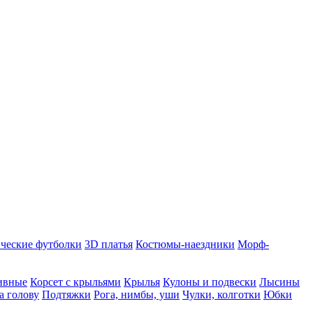
ческие футболки
3D платья
Костюмы-наездники
Морф-
ивные
Корсет с крыльями
Крылья
Кулоны и подвески
Лысины
а голову
Подтяжки
Рога, нимбы, уши
Чулки, колготки
Юбки