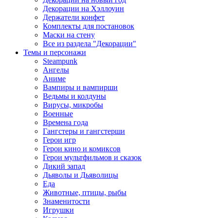
Декорации на Хэллоуин
Держатели конфет
Комплекты для постановок
Маски на стену
Все из раздела "Декорации"
Темы и персонажи
Steampunk
Ангелы
Аниме
Вампиры и вампирши
Ведьмы и колдуны
Вирусы, микробы
Военные
Времена года
Гангстеры и гангстерши
Герои игр
Герои кино и комиксов
Герои мультфильмов и сказок
Дикий запад
Дьяволы и Дьяволицы
Еда
Животные, птицы, рыбы
Знаменитости
Игрушки