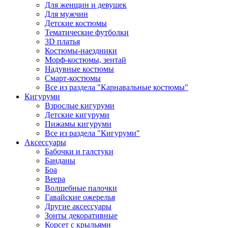
Для женщин и девушек
Для мужчин
Детские костюмы
Тематические футболки
3D платья
Костюмы-наездники
Морф-костюмы, зентай
Надувные костюмы
Смарт-костюмы
Все из раздела "Карнавальные костюмы"
Кигуруми
Взрослые кигуруми
Детские кигуруми
Пижамы кигуруми
Все из раздела "Кигуруми"
Аксессуары
Бабочки и галстуки
Банданы
Боа
Веера
Волшебные палочки
Гавайские ожерелья
Другие аксессуары
Зонты декоративные
Корсет с крыльями