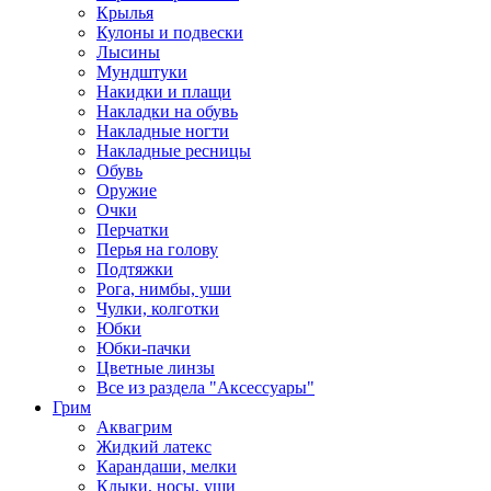
Крылья
Кулоны и подвески
Лысины
Мундштуки
Накидки и плащи
Накладки на обувь
Накладные ногти
Накладные ресницы
Обувь
Оружие
Очки
Перчатки
Перья на голову
Подтяжки
Рога, нимбы, уши
Чулки, колготки
Юбки
Юбки-пачки
Цветные линзы
Все из раздела "Аксессуары"
Грим
Аквагрим
Жидкий латекс
Карандаши, мелки
Клыки, носы, уши