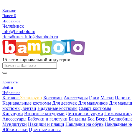
Каталог
0
Поиск
Избранное
Челябинск
info@bambolo.ru
Челябинск
info@bambolo.ru
15 лет в карнавальной индустрии
Контакты
Войти
Избранное
Каталог
Хэлллоуин
Костюмы
Аксессуары
Грим
Маски
Парики
Карнавальные костюмы
Для девочек
Для мальчиков
Для малыш
костюмы, зентай
Надувные костюмы
Смарт-костюмы
Кигуруми
Взрослые кигуруми
Детские кигуруми
Пижамы киг
Аксессуары
Бабочки и галстуки
Банданы
Боа
Веера
Волшебные
Мундштуки
Накидки и плащи
Накладки на обувь
Накладные н
Юбки-пачки
Цветные линзы