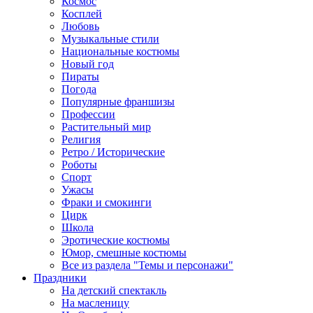
Космос
Косплей
Любовь
Музыкальные стили
Национальные костюмы
Новый год
Пираты
Погода
Популярные франшизы
Профессии
Растительный мир
Религия
Ретро / Исторические
Роботы
Спорт
Ужасы
Фраки и смокинги
Цирк
Школа
Эротические костюмы
Юмор, смешные костюмы
Все из раздела "Темы и персонажи"
Праздники
На детский спектакль
На масленицу