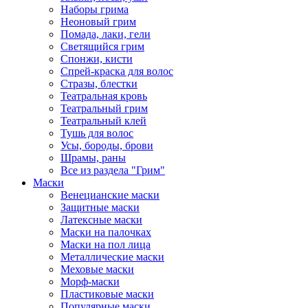
Наборы грима
Неоновый грим
Помада, лаки, гели
Светящийся грим
Спонжи, кисти
Спрей-краска для волос
Стразы, блестки
Театральная кровь
Театральный грим
Театральный клей
Тушь для волос
Усы, бороды, брови
Шрамы, раны
Все из раздела "Грим"
Маски
Венецианские маски
Защитные маски
Латексные маски
Маски на палочках
Маски на пол лица
Металлические маски
Меховые маски
Морф-маски
Пластиковые маски
Популярные маски