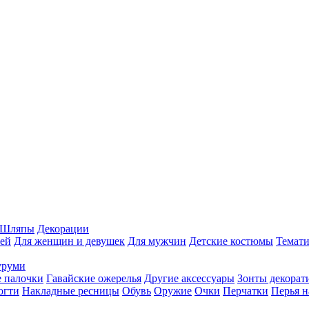
Шляпы
Декорации
ей
Для женщин и девушек
Для мужчин
Детские костюмы
Темати
уруми
 палочки
Гавайские ожерелья
Другие аксессуары
Зонты декорат
огти
Накладные ресницы
Обувь
Оружие
Очки
Перчатки
Перья н