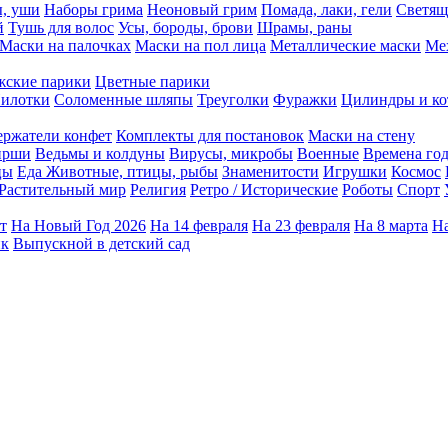
ы, уши
Наборы грима
Неоновый грим
Помада, лаки, гели
Светящ
й
Тушь для волос
Усы, бороды, брови
Шрамы, раны
Маски на палочках
Маски на пол лица
Металлические маски
Ме
ские парики
Цветные парики
илотки
Соломенные шляпы
Треуголки
Фуражки
Цилиндры и ко
ержатели конфет
Комплекты для постановок
Маски на стену
ирши
Ведьмы и колдуны
Вирусы, микробы
Военные
Времена го
цы
Еда
Животные, птицы, рыбы
Знаменитости
Игрушки
Космос
Растительный мир
Религия
Ретро / Исторические
Роботы
Спорт
т
На Новый Год 2026
На 14 февраля
На 23 февраля
На 8 марта
На
ик
Выпускной в детский сад