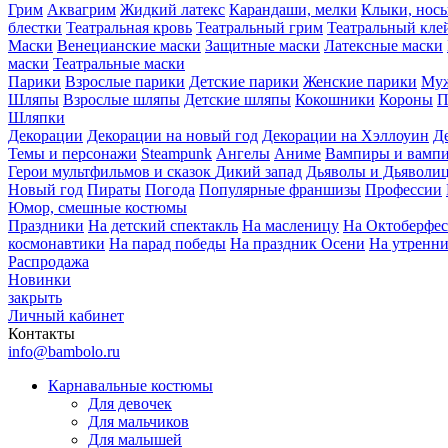
Грим
Аквагрим
Жидкий латекс
Карандаши, мелки
Клыки, нос
блестки
Театральная кровь
Театральный грим
Театральный кле
Маски
Венецианские маски
Защитные маски
Латексные маски
маски
Театральные маски
Парики
Взрослые парики
Детские парики
Женские парики
Муж
Шляпы
Взрослые шляпы
Детские шляпы
Кокошники
Короны
П
Шляпки
Декорации
Декорации на новый год
Декорации на Хэллоуин
Д
Темы и персонажи
Steampunk
Ангелы
Аниме
Вампиры и вамп
Герои мультфильмов и сказок
Дикий запад
Дьяволы и Дьяволи
Новый год
Пираты
Погода
Популярные франшизы
Профессии
Юмор, смешные костюмы
Праздники
На детский спектакль
На масленицу
На Октоберфес
космонавтики
На парад победы
На праздник Осени
На утренн
Распродажа
Новинки
закрыть
Личный кабинет
Контакты
info@bambolo.ru
Карнавальные костюмы
Для девочек
Для мальчиков
Для малышей