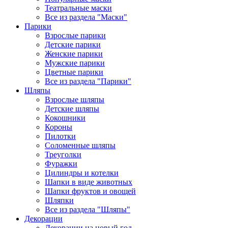
Театральные маски
Все из раздела "Маски"
Парики
Взрослые парики
Детские парики
Женские парики
Мужские парики
Цветные парики
Все из раздела "Парики"
Шляпы
Взрослые шляпы
Детские шляпы
Кокошники
Короны
Пилотки
Соломенные шляпы
Треуголки
Фуражки
Цилиндры и котелки
Шапки в виде животных
Шапки фруктов и овощей
Шляпки
Все из раздела "Шляпы"
Декорации
Декорации на новый год