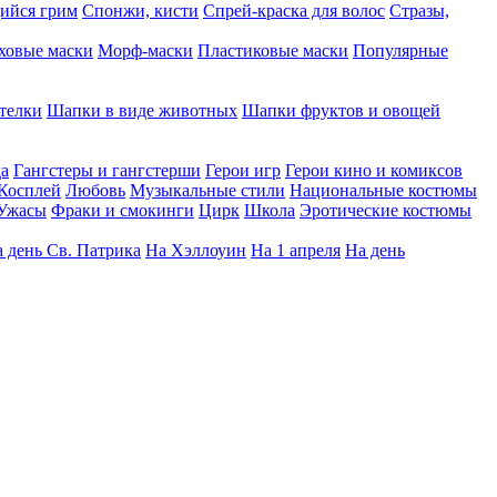
ийся грим
Спонжи, кисти
Спрей-краска для волос
Стразы,
ховые маски
Морф-маски
Пластиковые маски
Популярные
телки
Шапки в виде животных
Шапки фруктов и овощей
да
Гангстеры и гангстерши
Герои игр
Герои кино и комиксов
Косплей
Любовь
Музыкальные стили
Национальные костюмы
Ужасы
Фраки и смокинги
Цирк
Школа
Эротические костюмы
 день Св. Патрика
На Хэллоуин
На 1 апреля
На день