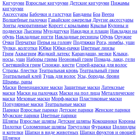
Кигуруми
Взрослые кигуруми
Детские кигуруми
Пижамы
кигуруми
Аксессуары
Бабочки и галстуки
Банданы
Боа
Веера
Волшебные палочки
Гавайские ожерелья
Другие аксессуары
Зонты декоративные
Корсет с крыльями
Крылья
Кулоны и
подвески
Лысины
Мундштуки
Накидки и плащи
Накладки на
обувь
Накладные ногти
Накладные ресницы
Обувь
Оружие
Очки
Перчатки
Перья на голову
Подтяжки
Рога, нимбы, уши
Чулки, колготки
Юбки
Юбки-пачки
Цветные линзы
Грим
Аквагрим
Жидкий латекс
Карандаши, мелки
Клыки,
носы, уши
Наборы грима
Неоновый грим
Помада, лаки, гели
Светящийся грим
Спонжи, кисти
Спрей-краска для волос
Стразы, блестки
Театральная кровь
Театральный грим
Театральный клей
Тушь для волос
Усы, бороды, брови
Шрамы, раны
Маски
Венецианские маски
Защитные маски
Латексные
маски
Маски на палочках
Маски на пол лица
Металлические
маски
Меховые маски
Морф-маски
Пластиковые маски
Популярные маски
Театральные маски
Парики
Взрослые парики
Детские парики
Женские парики
Мужские парики
Цветные парики
Шляпы
Взрослые шляпы
Детские шляпы
Кокошники
Короны
Пилотки
Соломенные шляпы
Треуголки
Фуражки
Цилиндры
и котелки
Шапки в виде животных
Шапки фруктов и овощей
Шляпки