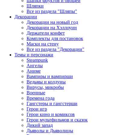
Шапки фруктов и овощей
Шляпки
Все из раздела "Шляпы"
Декорации
Декорации на новый год
Декорации на Хэллоуин
Держатели конфет
Комплекты для постановок
Маски на стену
Все из раздела "Декорации"
Темы и персонажи
Steampunk
Ангелы
Аниме
Вампиры и вампирши
Ведьмы и колдуны
Вирусы, микробы
Военные
Времена года
Гангстеры и гангстерши
Герои игр
Герои кино и комиксов
Герои мультфильмов и сказок
Дикий запад
Дьяволы и Дьяволицы