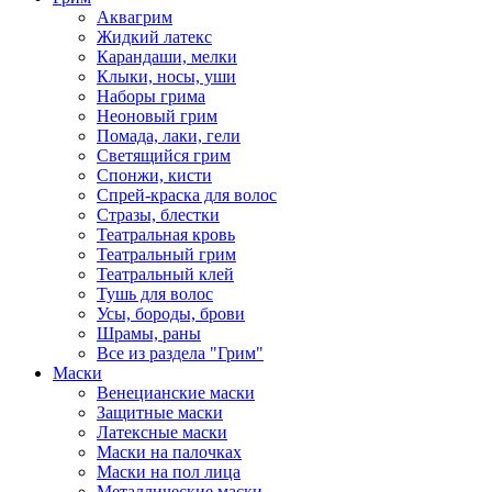
Аквагрим
Жидкий латекс
Карандаши, мелки
Клыки, носы, уши
Наборы грима
Неоновый грим
Помада, лаки, гели
Светящийся грим
Спонжи, кисти
Спрей-краска для волос
Стразы, блестки
Театральная кровь
Театральный грим
Театральный клей
Тушь для волос
Усы, бороды, брови
Шрамы, раны
Все из раздела "Грим"
Маски
Венецианские маски
Защитные маски
Латексные маски
Маски на палочках
Маски на пол лица
Металлические маски