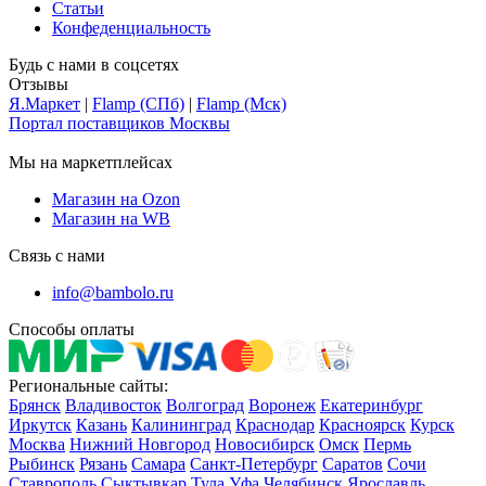
Статьи
Конфеденциальность
Будь с нами в соцсетях
Отзывы
Я.Маркет
|
Flamp (СПб)
|
Flamp (Мск)
Портал поставщиков Москвы
Мы на маркетплейсах
Магазин на Ozon
Магазин на WB
Связь с нами
info@bambolo.ru
Способы оплаты
Региональные сайты:
Брянск
Владивосток
Волгоград
Воронеж
Екатеринбург
Иркутск
Казань
Калининград
Краснодар
Красноярск
Курск
Москва
Нижний Новгород
Новосибирск
Омск
Пермь
Рыбинск
Рязань
Самара
Санкт-Петербург
Саратов
Сочи
Ставрополь
Сыктывкар
Тула
Уфа
Челябинск
Ярославль