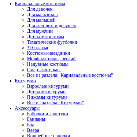
Карнавальные костюмы
Для девочек
Для мальчиков
Для малышей
Для женщин и девушек
Для мужчин
Детские костюмы
Тематические футболки
3D платья
Костюмы-наездники
Морф-костюмы, зентай
Надувные костюмы
Смарт-костюмы
Все из раздела "Карнавальные костюмы"
Кигуруми
Взрослые кигуруми
Детские кигуруми
Пижамы кигуруми
Все из раздела "Кигуруми"
Аксессуары
Бабочки и галстуки
Банданы
Боа
Веера
Волшебные палочки