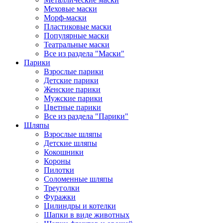
Меховые маски
Морф-маски
Пластиковые маски
Популярные маски
Театральные маски
Все из раздела "Маски"
Парики
Взрослые парики
Детские парики
Женские парики
Мужские парики
Цветные парики
Все из раздела "Парики"
Шляпы
Взрослые шляпы
Детские шляпы
Кокошники
Короны
Пилотки
Соломенные шляпы
Треуголки
Фуражки
Цилиндры и котелки
Шапки в виде животных