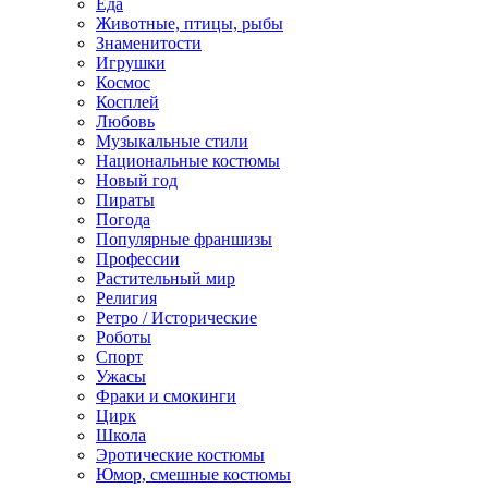
Еда
Животные, птицы, рыбы
Знаменитости
Игрушки
Космос
Косплей
Любовь
Музыкальные стили
Национальные костюмы
Новый год
Пираты
Погода
Популярные франшизы
Профессии
Растительный мир
Религия
Ретро / Исторические
Роботы
Спорт
Ужасы
Фраки и смокинги
Цирк
Школа
Эротические костюмы
Юмор, смешные костюмы