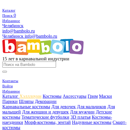
Каталог
0
Поиск
Избранное
Челябинск
info@bambolo.ru
Челябинск
info@bambolo.ru
15 лет в карнавальной индустрии
Контакты
Войти
Избранное
Каталог
Хэлллоуин
Костюмы
Аксессуары
Грим
Маски
Парики
Шляпы
Декорации
Карнавальные костюмы
Для девочек
Для мальчиков
Для
малышей
Для женщин и девушек
Для мужчин
Детские
костюмы
Тематические футболки
3D платья
Костюмы-
наездники
Морф-костюмы, зентай
Надувные костюмы
Смарт-
костюмы