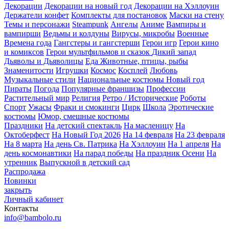
Декорации
Декорации на новый год
Декорации на Хэллоуин
Держатели конфет
Комплекты для постановок
Маски на стену
Темы и персонажи
Steampunk
Ангелы
Аниме
Вампиры и
вампирши
Ведьмы и колдуны
Вирусы, микробы
Военные
Времена года
Гангстеры и гангстерши
Герои игр
Герои кино
и комиксов
Герои мультфильмов и сказок
Дикий запад
Дьяволы и Дьяволицы
Еда
Животные, птицы, рыбы
Знаменитости
Игрушки
Космос
Косплей
Любовь
Музыкальные стили
Национальные костюмы
Новый год
Пираты
Погода
Популярные франшизы
Профессии
Растительный мир
Религия
Ретро / Исторические
Роботы
Спорт
Ужасы
Фраки и смокинги
Цирк
Школа
Эротические
костюмы
Юмор, смешные костюмы
Праздники
На детский спектакль
На масленицу
На
Октоберфест
На Новый Год 2026
На 14 февраля
На 23 февраля
На 8 марта
На день Св. Патрика
На Хэллоуин
На 1 апреля
На
день космонавтики
На парад победы
На праздник Осени
На
утренник
Выпускной в детский сад
Распродажа
Новинки
закрыть
Личный кабинет
Контакты
info@bambolo.ru