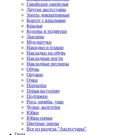
Гавайские ожерелья
Другие аксессуары
Зонты декоративные
Корсет с крыльями
Крылья
Кулоны и подвески
Лысины
Мундштуки
Накидки и плащи
Накладки на обувь
Накладные ногти
Накладные ресницы
Обувь
Оружие
Очки
Перчатки
Перья на голову
Подтяжки
Рога, нимбы, уши
Чулки, колготки
Юбки
Юбки-пачки
Цветные линзы
Все из раздела "Аксессуары"
Грим