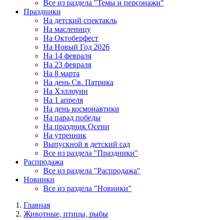
Все из раздела "Темы и персонажи"
Праздники
На детский спектакль
На масленицу
На Октоберфест
На Новый Год 2026
На 14 февраля
На 23 февраля
На 8 марта
На день Св. Патрика
На Хэллоуин
На 1 апреля
На день космонавтики
На парад победы
На праздник Осени
На утренник
Выпускной в детский сад
Все из раздела "Праздники"
Распродажа
Все из раздела "Распродажа"
Новинки
Все из раздела "Новинки"
Главная
Животные, птицы, рыбы