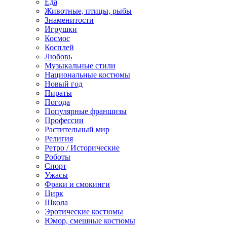
Еда
Животные, птицы, рыбы
Знаменитости
Игрушки
Космос
Косплей
Любовь
Музыкальные стили
Национальные костюмы
Новый год
Пираты
Погода
Популярные франшизы
Профессии
Растительный мир
Религия
Ретро / Исторические
Роботы
Спорт
Ужасы
Фраки и смокинги
Цирк
Школа
Эротические костюмы
Юмор, смешные костюмы