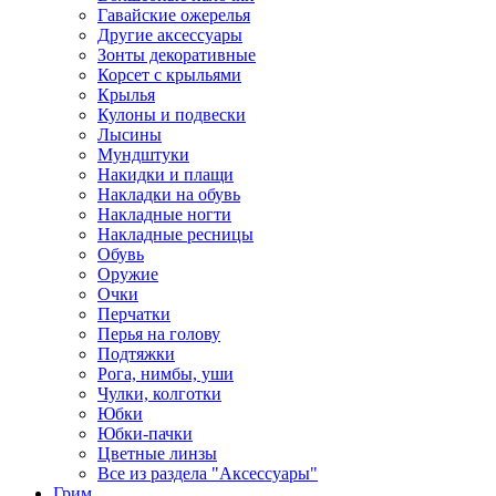
Гавайские ожерелья
Другие аксессуары
Зонты декоративные
Корсет с крыльями
Крылья
Кулоны и подвески
Лысины
Мундштуки
Накидки и плащи
Накладки на обувь
Накладные ногти
Накладные ресницы
Обувь
Оружие
Очки
Перчатки
Перья на голову
Подтяжки
Рога, нимбы, уши
Чулки, колготки
Юбки
Юбки-пачки
Цветные линзы
Все из раздела "Аксессуары"
Грим