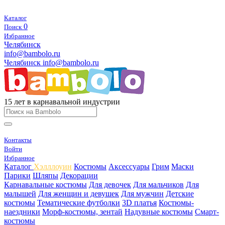
Каталог
0
Поиск
Избранное
Челябинск
info@bambolo.ru
Челябинск
info@bambolo.ru
15 лет в карнавальной индустрии
Контакты
Войти
Избранное
Каталог
Хэлллоуин
Костюмы
Аксессуары
Грим
Маски
Парики
Шляпы
Декорации
Карнавальные костюмы
Для девочек
Для мальчиков
Для
малышей
Для женщин и девушек
Для мужчин
Детские
костюмы
Тематические футболки
3D платья
Костюмы-
наездники
Морф-костюмы, зентай
Надувные костюмы
Смарт-
костюмы