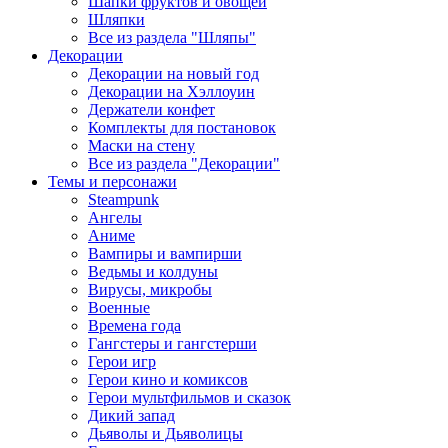
Шапки фруктов и овощей
Шляпки
Все из раздела "Шляпы"
Декорации
Декорации на новый год
Декорации на Хэллоуин
Держатели конфет
Комплекты для постановок
Маски на стену
Все из раздела "Декорации"
Темы и персонажи
Steampunk
Ангелы
Аниме
Вампиры и вампирши
Ведьмы и колдуны
Вирусы, микробы
Военные
Времена года
Гангстеры и гангстерши
Герои игр
Герои кино и комиксов
Герои мультфильмов и сказок
Дикий запад
Дьяволы и Дьяволицы