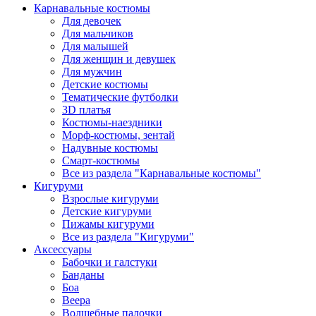
Карнавальные костюмы
Для девочек
Для мальчиков
Для малышей
Для женщин и девушек
Для мужчин
Детские костюмы
Тематические футболки
3D платья
Костюмы-наездники
Морф-костюмы, зентай
Надувные костюмы
Смарт-костюмы
Все из раздела "Карнавальные костюмы"
Кигуруми
Взрослые кигуруми
Детские кигуруми
Пижамы кигуруми
Все из раздела "Кигуруми"
Аксессуары
Бабочки и галстуки
Банданы
Боа
Веера
Волшебные палочки