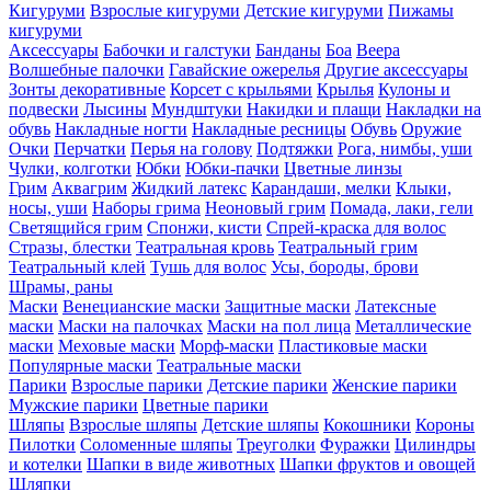
Кигуруми
Взрослые кигуруми
Детские кигуруми
Пижамы
кигуруми
Аксессуары
Бабочки и галстуки
Банданы
Боа
Веера
Волшебные палочки
Гавайские ожерелья
Другие аксессуары
Зонты декоративные
Корсет с крыльями
Крылья
Кулоны и
подвески
Лысины
Мундштуки
Накидки и плащи
Накладки на
обувь
Накладные ногти
Накладные ресницы
Обувь
Оружие
Очки
Перчатки
Перья на голову
Подтяжки
Рога, нимбы, уши
Чулки, колготки
Юбки
Юбки-пачки
Цветные линзы
Грим
Аквагрим
Жидкий латекс
Карандаши, мелки
Клыки,
носы, уши
Наборы грима
Неоновый грим
Помада, лаки, гели
Светящийся грим
Спонжи, кисти
Спрей-краска для волос
Стразы, блестки
Театральная кровь
Театральный грим
Театральный клей
Тушь для волос
Усы, бороды, брови
Шрамы, раны
Маски
Венецианские маски
Защитные маски
Латексные
маски
Маски на палочках
Маски на пол лица
Металлические
маски
Меховые маски
Морф-маски
Пластиковые маски
Популярные маски
Театральные маски
Парики
Взрослые парики
Детские парики
Женские парики
Мужские парики
Цветные парики
Шляпы
Взрослые шляпы
Детские шляпы
Кокошники
Короны
Пилотки
Соломенные шляпы
Треуголки
Фуражки
Цилиндры
и котелки
Шапки в виде животных
Шапки фруктов и овощей
Шляпки