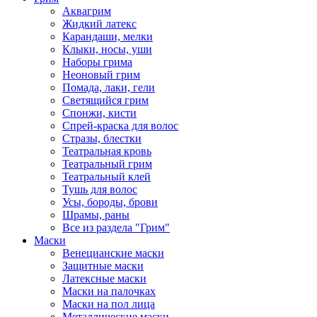
Аквагрим
Жидкий латекс
Карандаши, мелки
Клыки, носы, уши
Наборы грима
Неоновый грим
Помада, лаки, гели
Светящийся грим
Спонжи, кисти
Спрей-краска для волос
Стразы, блестки
Театральная кровь
Театральный грим
Театральный клей
Тушь для волос
Усы, бороды, брови
Шрамы, раны
Все из раздела "Грим"
Маски
Венецианские маски
Защитные маски
Латексные маски
Маски на палочках
Маски на пол лица
Металлические маски