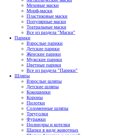
Меховые маски
Морф-маски
Пластиковые маски
Популярные маски
Театральные маски
Все из раздела "Маски"
Парики
Взрослые парики
Детские парики
Женские парики
Мужские парики
Цветные парики
Все из раздела "Парики"
Шляпы
Взрослые шляпы
Детские шляпы
Кокошники
Короны
Пилотки
Соломенные шляпы
Треуголки
Фуражки
Цилиндры и котелки
Шапки в виде животных