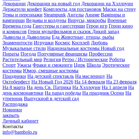
Декорации
Декорации на новый год
Декорации на Хэллоуин
Держатели конфет
Комплекты для постановок
Маски на стену
Темы и персонажи
Steampunk
Ангелы
Аниме
Вампиры и
вампирши
Ведьмы и колдуны
Вирусы, микробы
Военные
Времена года
Гангстеры и гангстерши
Герои игр
Герои кино
и комиксов
Герои мультфильмов и сказок
Дикий запад
Дьяволы и Дьяволицы
Еда
Животные, птицы, рыбы
Знаменитости
Игрушки
Космос
Косплей
Любовь
Музыкальные стили
Национальные костюмы
Новый год
Пираты
Погода
Популярные франшизы
Профессии
Растительный мир
Религия
Ретро / Исторические
Роботы
Спорт
Ужасы
Фраки и смокинги
Цирк
Школа
Эротические
костюмы
Юмор, смешные костюмы
Праздники
На детский спектакль
На масленицу
На
Октоберфест
На Новый Год 2026
На 14 февраля
На 23 февраля
На 8 марта
На день Св. Патрика
На Хэллоуин
На 1 апреля
На
день космонавтики
На парад победы
На праздник Осени
На
утренник
Выпускной в детский сад
Распродажа
Новинки
закрыть
Личный кабинет
Контакты
info@bambolo.ru