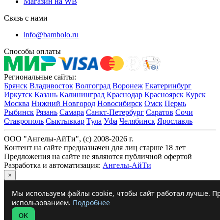
Магазин на WB
Связь с нами
info@bambolo.ru
Способы оплаты
Региональные сайты:
Брянск
Владивосток
Волгоград
Воронеж
Екатеринбург
Иркутск
Казань
Калининград
Краснодар
Красноярск
Курск
Москва
Нижний Новгород
Новосибирск
Омск
Пермь
Рыбинск
Рязань
Самара
Санкт-Петербург
Саратов
Сочи
Ставрополь
Сыктывкар
Тула
Уфа
Челябинск
Ярославль
ООО "Ангелы-АйТи", (c) 2008-2026 г.
Контент на сайте предназначен для лиц старше 18 лет
Предложения на сайте не являются публичной офертой
Разработка и автоматизация:
Ангелы-АйТи
×
Мы используем файлы cookie, чтобы сайт работал лучше. Пр
использованием.
Подробнее
OK