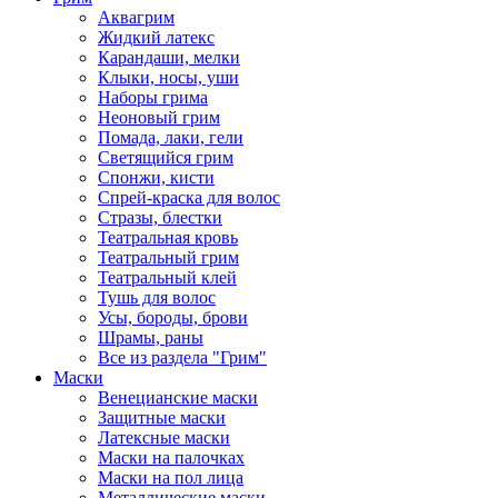
Аквагрим
Жидкий латекс
Карандаши, мелки
Клыки, носы, уши
Наборы грима
Неоновый грим
Помада, лаки, гели
Светящийся грим
Спонжи, кисти
Спрей-краска для волос
Стразы, блестки
Театральная кровь
Театральный грим
Театральный клей
Тушь для волос
Усы, бороды, брови
Шрамы, раны
Все из раздела "Грим"
Маски
Венецианские маски
Защитные маски
Латексные маски
Маски на палочках
Маски на пол лица
Металлические маски