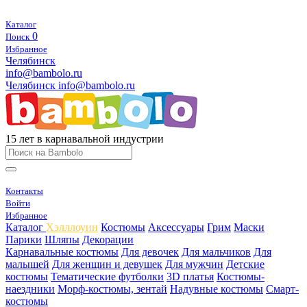
Каталог
0
Поиск
Избранное
Челябинск
info@bambolo.ru
Челябинск
info@bambolo.ru
15 лет в карнавальной индустрии
Контакты
Войти
Избранное
Каталог
Хэлллоуин
Костюмы
Аксессуары
Грим
Маски
Парики
Шляпы
Декорации
Карнавальные костюмы
Для девочек
Для мальчиков
Для
малышей
Для женщин и девушек
Для мужчин
Детские
костюмы
Тематические футболки
3D платья
Костюмы-
наездники
Морф-костюмы, зентай
Надувные костюмы
Смарт-
костюмы