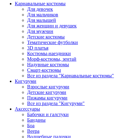
Карнавальные костюмы
Для девочек
Для мальчиков
Для малышей
Для женщин и девушек
Для мужчин
Детские костюмы
Тематические футболки
3D платья
Костюмы-наездники
Морф-костюмы, зентай
Надувные костюмы
Смарт-костюмы
Все из раздела "Карнавальные костюмы"
Кигуруми
Взрослые кигуруми
Детские кигуруми
Пижамы кигуруми
Все из раздела "Кигуруми"
Аксессуары
Бабочки и галстуки
Банданы
Боа
Веера
Волшебные палочки