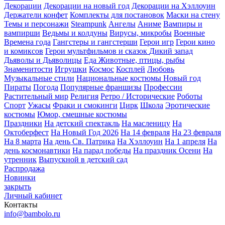
Декорации
Декорации на новый год
Декорации на Хэллоуин
Держатели конфет
Комплекты для постановок
Маски на стену
Темы и персонажи
Steampunk
Ангелы
Аниме
Вампиры и
вампирши
Ведьмы и колдуны
Вирусы, микробы
Военные
Времена года
Гангстеры и гангстерши
Герои игр
Герои кино
и комиксов
Герои мультфильмов и сказок
Дикий запад
Дьяволы и Дьяволицы
Еда
Животные, птицы, рыбы
Знаменитости
Игрушки
Космос
Косплей
Любовь
Музыкальные стили
Национальные костюмы
Новый год
Пираты
Погода
Популярные франшизы
Профессии
Растительный мир
Религия
Ретро / Исторические
Роботы
Спорт
Ужасы
Фраки и смокинги
Цирк
Школа
Эротические
костюмы
Юмор, смешные костюмы
Праздники
На детский спектакль
На масленицу
На
Октоберфест
На Новый Год 2026
На 14 февраля
На 23 февраля
На 8 марта
На день Св. Патрика
На Хэллоуин
На 1 апреля
На
день космонавтики
На парад победы
На праздник Осени
На
утренник
Выпускной в детский сад
Распродажа
Новинки
закрыть
Личный кабинет
Контакты
info@bambolo.ru