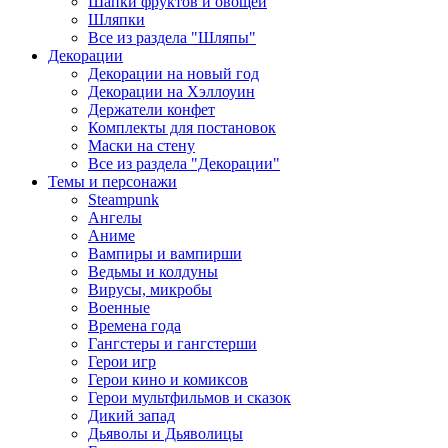
Шапки фруктов и овощей
Шляпки
Все из раздела "Шляпы"
Декорации
Декорации на новый год
Декорации на Хэллоуин
Держатели конфет
Комплекты для постановок
Маски на стену
Все из раздела "Декорации"
Темы и персонажи
Steampunk
Ангелы
Аниме
Вампиры и вампирши
Ведьмы и колдуны
Вирусы, микробы
Военные
Времена года
Гангстеры и гангстерши
Герои игр
Герои кино и комиксов
Герои мультфильмов и сказок
Дикий запад
Дьяволы и Дьяволицы