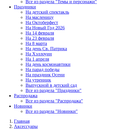
Все из раздела "Темы и персонажи"
Праздники
На детский спектакль
На масленицу
На Октоберфест
На Новый Год 2026
На 14 февраля
На 23 февраля
На 8 марта
На день Св. Патрика
На Хэллоуин
На 1 апреля
На день космонавтики
На парад победы
На праздник Осени
На утренник
Выпускной в детский сад
Все из раздела "Праздники"
Распродажа
Все из раздела "Распродажа"
Новинки
Все из раздела "Новинки"
Главная
Аксессуары