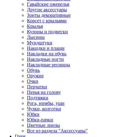
Гавайские ожерелья
Другие аксессуары
Зонты декоративные
Корсет с крыльями
Крылья
Кулоны и подвески
Лысины
Мундштуки
Накидки и плащи
Накладки на обувь
Накладные ногти
Накладные ресницы
Обувь
Оружие
Очки
Перчатки
Перья на голову
Подтяжки
Рога, нимбы, уши
Чулки, колготки
Юбки
Юбки-пачки
Цветные линзы
Все из раздела "Аксессуары"
Грим