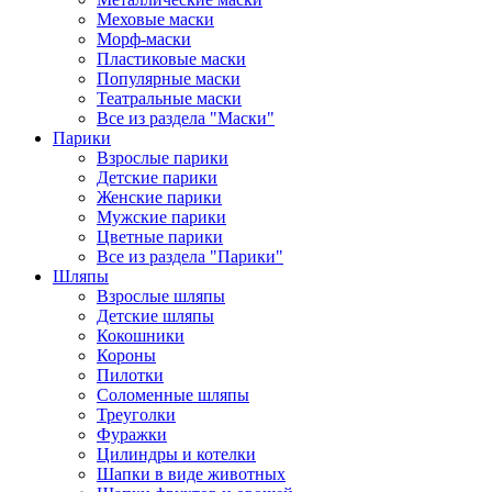
Меховые маски
Морф-маски
Пластиковые маски
Популярные маски
Театральные маски
Все из раздела "Маски"
Парики
Взрослые парики
Детские парики
Женские парики
Мужские парики
Цветные парики
Все из раздела "Парики"
Шляпы
Взрослые шляпы
Детские шляпы
Кокошники
Короны
Пилотки
Соломенные шляпы
Треуголки
Фуражки
Цилиндры и котелки
Шапки в виде животных