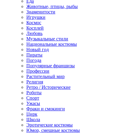
Еда
Животные, птицы, рыбы
Знаменитости
Игрушки
Космос
Косплей
Любовь
Музыкальные стили
Национальные костюмы
Новый год
Пираты
Погода
Популярные франшизы
Профессии
Растительный мир
Религия
Ретро / Исторические
Роботы
Спорт
Ужасы
Фраки и смокинги
Цирк
Школа
Эротические костюмы
Юмор, смешные костюмы