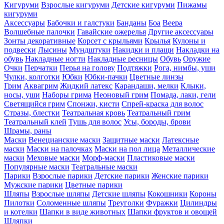
Кигуруми
Взрослые кигуруми
Детские кигуруми
Пижамы
кигуруми
Аксессуары
Бабочки и галстуки
Банданы
Боа
Веера
Волшебные палочки
Гавайские ожерелья
Другие аксессуары
Зонты декоративные
Корсет с крыльями
Крылья
Кулоны и
подвески
Лысины
Мундштуки
Накидки и плащи
Накладки на
обувь
Накладные ногти
Накладные ресницы
Обувь
Оружие
Очки
Перчатки
Перья на голову
Подтяжки
Рога, нимбы, уши
Чулки, колготки
Юбки
Юбки-пачки
Цветные линзы
Грим
Аквагрим
Жидкий латекс
Карандаши, мелки
Клыки,
носы, уши
Наборы грима
Неоновый грим
Помада, лаки, гели
Светящийся грим
Спонжи, кисти
Спрей-краска для волос
Стразы, блестки
Театральная кровь
Театральный грим
Театральный клей
Тушь для волос
Усы, бороды, брови
Шрамы, раны
Маски
Венецианские маски
Защитные маски
Латексные
маски
Маски на палочках
Маски на пол лица
Металлические
маски
Меховые маски
Морф-маски
Пластиковые маски
Популярные маски
Театральные маски
Парики
Взрослые парики
Детские парики
Женские парики
Мужские парики
Цветные парики
Шляпы
Взрослые шляпы
Детские шляпы
Кокошники
Короны
Пилотки
Соломенные шляпы
Треуголки
Фуражки
Цилиндры
и котелки
Шапки в виде животных
Шапки фруктов и овощей
Шляпки