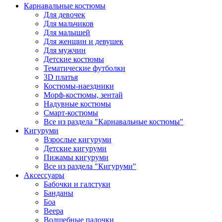
Карнавальные костюмы
Для девочек
Для мальчиков
Для малышей
Для женщин и девушек
Для мужчин
Детские костюмы
Тематические футболки
3D платья
Костюмы-наездники
Морф-костюмы, зентай
Надувные костюмы
Смарт-костюмы
Все из раздела "Карнавальные костюмы"
Кигуруми
Взрослые кигуруми
Детские кигуруми
Пижамы кигуруми
Все из раздела "Кигуруми"
Аксессуары
Бабочки и галстуки
Банданы
Боа
Веера
Волшебные палочки