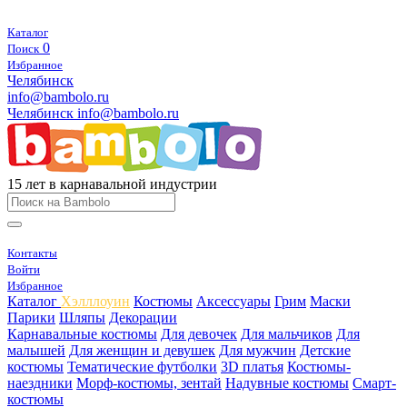
Каталог
0
Поиск
Избранное
Челябинск
info@bambolo.ru
Челябинск
info@bambolo.ru
15 лет в карнавальной индустрии
Контакты
Войти
Избранное
Каталог
Хэлллоуин
Костюмы
Аксессуары
Грим
Маски
Парики
Шляпы
Декорации
Карнавальные костюмы
Для девочек
Для мальчиков
Для
малышей
Для женщин и девушек
Для мужчин
Детские
костюмы
Тематические футболки
3D платья
Костюмы-
наездники
Морф-костюмы, зентай
Надувные костюмы
Смарт-
костюмы