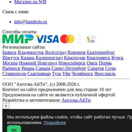
Магазин на WB
Связь с нами
info@bambolo.ru
Способы оплаты
Региональные сайты:
Брянск
Владивосток
Волгоград
Воронеж
Екатеринбург
Иркутск
Казань
Калининград
Краснодар
Красноярск
Курск
Москва
Нижний Новгород
Новосибирск
Омск
Пермь
Рыбинск
Рязань
Самара
Санкт-Петербург
Саратов
Сочи
Ставрополь
Сыктывкар
Тула
Уфа
Челябинск
Ярославль
ООО "Ангелы-АйТи", (c) 2008-2026 г.
Контент на сайте предназначен для лиц старше 18 лет
Предложения на сайте не являются публичной офертой
Разработка и автоматизация:
Ангелы-АйТи
×
Мы используем файлы cookie, чтобы сайт работал лучше. Пр
использованием.
Подробнее
OK