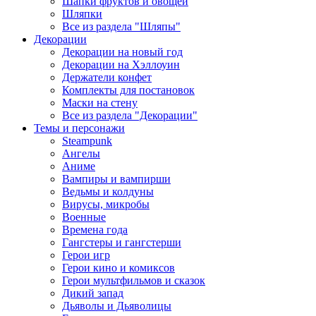
Шапки фруктов и овощей
Шляпки
Все из раздела "Шляпы"
Декорации
Декорации на новый год
Декорации на Хэллоуин
Держатели конфет
Комплекты для постановок
Маски на стену
Все из раздела "Декорации"
Темы и персонажи
Steampunk
Ангелы
Аниме
Вампиры и вампирши
Ведьмы и колдуны
Вирусы, микробы
Военные
Времена года
Гангстеры и гангстерши
Герои игр
Герои кино и комиксов
Герои мультфильмов и сказок
Дикий запад
Дьяволы и Дьяволицы