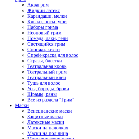
Аквагрим
Жидкий латекс
Карандаши, мелки
Клыки, носы, уши
Наборы грима
Неоновый грим
Помада, лаки, гели
Светящийся грим
Спонжи, кисти
Спрей-краска для волос
Стразы, блестки
Театральная кровь
Театральный грим
Театральный клей
Тушь для волос
Усы, бороды, брови
Шрамы, раны
Все из раздела "Грим"
Маски
Венецианские маски
Защитные маски
Латексные маски
Маски на палочках
Маски на пол лица
Металлические маски