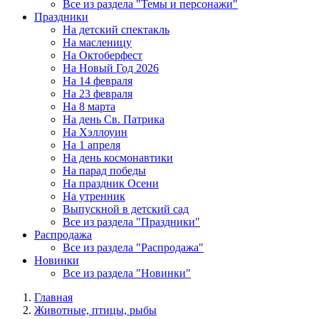
Все из раздела "Темы и персонажи"
Праздники
На детский спектакль
На масленицу
На Октоберфест
На Новый Год 2026
На 14 февраля
На 23 февраля
На 8 марта
На день Св. Патрика
На Хэллоуин
На 1 апреля
На день космонавтики
На парад победы
На праздник Осени
На утренник
Выпускной в детский сад
Все из раздела "Праздники"
Распродажа
Все из раздела "Распродажа"
Новинки
Все из раздела "Новинки"
Главная
Животные, птицы, рыбы