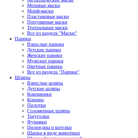
Меховые маски
Морф-маски
Пластиковые маски
Популярные маски
Театральные маски
Все из раздела "Маски"
Парики
Взрослые парики
Детские парики
Женские парики
Мужские парики
Цветные парики
Все из раздела "Парики"
Шляпы
Взрослые шляпы
Детские шляпы
Кокошники
Короны
Пилотки
Соломенные шляпы
Треуголки
Фуражки
Цилиндры и котелки
Шапки в виде животных