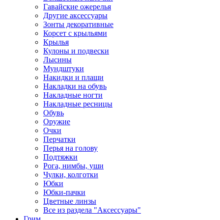
Гавайские ожерелья
Другие аксессуары
Зонты декоративные
Корсет с крыльями
Крылья
Кулоны и подвески
Лысины
Мундштуки
Накидки и плащи
Накладки на обувь
Накладные ногти
Накладные ресницы
Обувь
Оружие
Очки
Перчатки
Перья на голову
Подтяжки
Рога, нимбы, уши
Чулки, колготки
Юбки
Юбки-пачки
Цветные линзы
Все из раздела "Аксессуары"
Грим