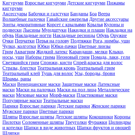
Кигуруми
Взрослые кигуруми
Детские кигуруми
Пижамы
кигуруми
Аксессуары
Бабочки и галстуки
Банданы
Боа
Веера
Волшебные палочки
Гавайские ожерелья
Другие аксессуары
Зонты декоративные
Корсет с крыльями
Крылья
Кулоны и
подвески
Лысины
Мундштуки
Накидки и плащи
Накладки на
обувь
Накладные ногти
Накладные ресницы
Обувь
Оружие
Очки
Перчатки
Перья на голову
Подтяжки
Рога, нимбы, уши
Чулки, колготки
Юбки
Юбки-пачки
Цветные линзы
Грим
Аквагрим
Жидкий латекс
Карандаши, мелки
Клыки,
носы, уши
Наборы грима
Неоновый грим
Помада, лаки, гели
Светящийся грим
Спонжи, кисти
Спрей-краска для волос
Стразы, блестки
Театральная кровь
Театральный грим
Театральный клей
Тушь для волос
Усы, бороды, брови
Шрамы, раны
Маски
Венецианские маски
Защитные маски
Латексные
маски
Маски на палочках
Маски на пол лица
Металлические
маски
Меховые маски
Морф-маски
Пластиковые маски
Популярные маски
Театральные маски
Парики
Взрослые парики
Детские парики
Женские парики
Мужские парики
Цветные парики
Шляпы
Взрослые шляпы
Детские шляпы
Кокошники
Короны
Пилотки
Соломенные шляпы
Треуголки
Фуражки
Цилиндры
и котелки
Шапки в виде животных
Шапки фруктов и овощей
Шляпки