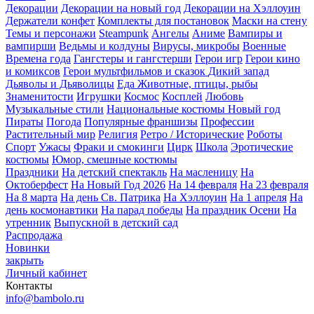
Декорации
Декорации на новый год
Декорации на Хэллоуин
Держатели конфет
Комплекты для постановок
Маски на стену
Темы и персонажи
Steampunk
Ангелы
Аниме
Вампиры и
вампирши
Ведьмы и колдуны
Вирусы, микробы
Военные
Времена года
Гангстеры и гангстерши
Герои игр
Герои кино
и комиксов
Герои мультфильмов и сказок
Дикий запад
Дьяволы и Дьяволицы
Еда
Животные, птицы, рыбы
Знаменитости
Игрушки
Космос
Косплей
Любовь
Музыкальные стили
Национальные костюмы
Новый год
Пираты
Погода
Популярные франшизы
Профессии
Растительный мир
Религия
Ретро / Исторические
Роботы
Спорт
Ужасы
Фраки и смокинги
Цирк
Школа
Эротические
костюмы
Юмор, смешные костюмы
Праздники
На детский спектакль
На масленицу
На
Октоберфест
На Новый Год 2026
На 14 февраля
На 23 февраля
На 8 марта
На день Св. Патрика
На Хэллоуин
На 1 апреля
На
день космонавтики
На парад победы
На праздник Осени
На
утренник
Выпускной в детский сад
Распродажа
Новинки
закрыть
Личный кабинет
Контакты
info@bambolo.ru