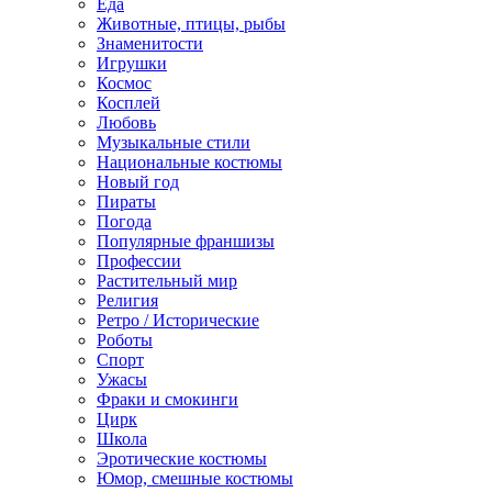
Еда
Животные, птицы, рыбы
Знаменитости
Игрушки
Космос
Косплей
Любовь
Музыкальные стили
Национальные костюмы
Новый год
Пираты
Погода
Популярные франшизы
Профессии
Растительный мир
Религия
Ретро / Исторические
Роботы
Спорт
Ужасы
Фраки и смокинги
Цирк
Школа
Эротические костюмы
Юмор, смешные костюмы