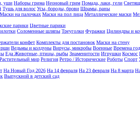
ы, уши
Наборы грима
Неоновый грим
Помада, лаки, гели
Светящ
й
Тушь для волос
Усы, бороды, брови
Шрамы, раны
Маски на палочках
Маски на пол лица
Металлические маски
Ме
ские парики
Цветные парики
илотки
Соломенные шляпы
Треуголки
Фуражки
Цилиндры и ко
ержатели конфет
Комплекты для постановок
Маски на стену
ирши
Ведьмы и колдуны
Вирусы, микробы
Военные
Времена го
цы
Еда
Животные, птицы, рыбы
Знаменитости
Игрушки
Космос
Растительный мир
Религия
Ретро / Исторические
Роботы
Спорт
т
На Новый Год 2026
На 14 февраля
На 23 февраля
На 8 марта
На
ик
Выпускной в детский сад