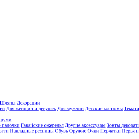
Шляпы
Декорации
ей
Для женщин и девушек
Для мужчин
Детские костюмы
Темати
уруми
 палочки
Гавайские ожерелья
Другие аксессуары
Зонты декорат
огти
Накладные ресницы
Обувь
Оружие
Очки
Перчатки
Перья н