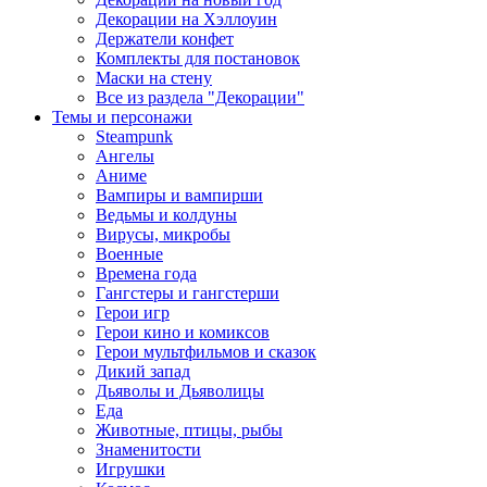
Декорации на Хэллоуин
Держатели конфет
Комплекты для постановок
Маски на стену
Все из раздела "Декорации"
Темы и персонажи
Steampunk
Ангелы
Аниме
Вампиры и вампирши
Ведьмы и колдуны
Вирусы, микробы
Военные
Времена года
Гангстеры и гангстерши
Герои игр
Герои кино и комиксов
Герои мультфильмов и сказок
Дикий запад
Дьяволы и Дьяволицы
Еда
Животные, птицы, рыбы
Знаменитости
Игрушки