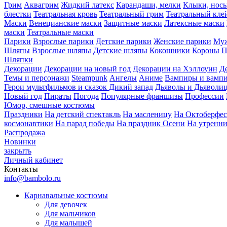
Грим
Аквагрим
Жидкий латекс
Карандаши, мелки
Клыки, нос
блестки
Театральная кровь
Театральный грим
Театральный кле
Маски
Венецианские маски
Защитные маски
Латексные маски
маски
Театральные маски
Парики
Взрослые парики
Детские парики
Женские парики
Муж
Шляпы
Взрослые шляпы
Детские шляпы
Кокошники
Короны
П
Шляпки
Декорации
Декорации на новый год
Декорации на Хэллоуин
Д
Темы и персонажи
Steampunk
Ангелы
Аниме
Вампиры и вамп
Герои мультфильмов и сказок
Дикий запад
Дьяволы и Дьяволи
Новый год
Пираты
Погода
Популярные франшизы
Профессии
Юмор, смешные костюмы
Праздники
На детский спектакль
На масленицу
На Октоберфес
космонавтики
На парад победы
На праздник Осени
На утренн
Распродажа
Новинки
закрыть
Личный кабинет
Контакты
info@bambolo.ru
Карнавальные костюмы
Для девочек
Для мальчиков
Для малышей