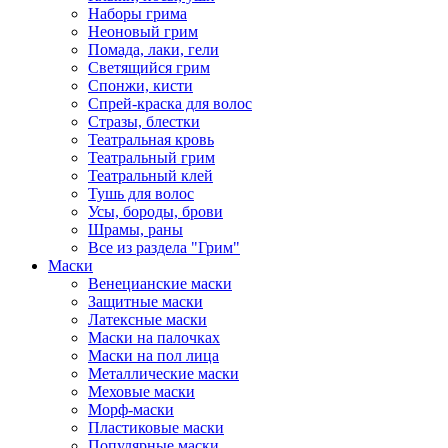
Наборы грима
Неоновый грим
Помада, лаки, гели
Светящийся грим
Спонжи, кисти
Спрей-краска для волос
Стразы, блестки
Театральная кровь
Театральный грим
Театральный клей
Тушь для волос
Усы, бороды, брови
Шрамы, раны
Все из раздела "Грим"
Маски
Венецианские маски
Защитные маски
Латексные маски
Маски на палочках
Маски на пол лица
Металлические маски
Меховые маски
Морф-маски
Пластиковые маски
Популярные маски