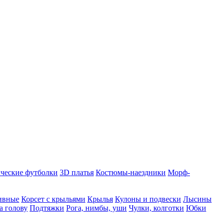
ческие футболки
3D платья
Костюмы-наездники
Морф-
ивные
Корсет с крыльями
Крылья
Кулоны и подвески
Лысины
а голову
Подтяжки
Рога, нимбы, уши
Чулки, колготки
Юбки