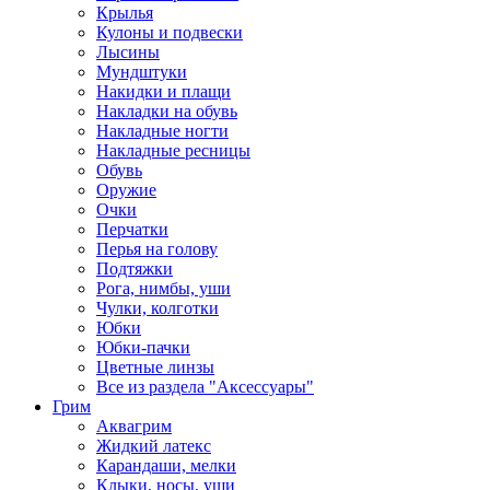
Крылья
Кулоны и подвески
Лысины
Мундштуки
Накидки и плащи
Накладки на обувь
Накладные ногти
Накладные ресницы
Обувь
Оружие
Очки
Перчатки
Перья на голову
Подтяжки
Рога, нимбы, уши
Чулки, колготки
Юбки
Юбки-пачки
Цветные линзы
Все из раздела "Аксессуары"
Грим
Аквагрим
Жидкий латекс
Карандаши, мелки
Клыки, носы, уши