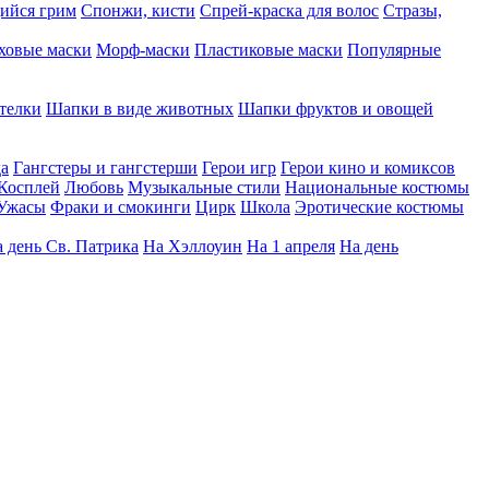
ийся грим
Спонжи, кисти
Спрей-краска для волос
Стразы,
ховые маски
Морф-маски
Пластиковые маски
Популярные
телки
Шапки в виде животных
Шапки фруктов и овощей
да
Гангстеры и гангстерши
Герои игр
Герои кино и комиксов
Косплей
Любовь
Музыкальные стили
Национальные костюмы
Ужасы
Фраки и смокинги
Цирк
Школа
Эротические костюмы
 день Св. Патрика
На Хэллоуин
На 1 апреля
На день