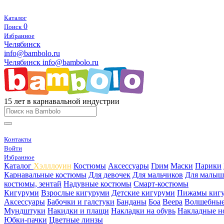
Каталог
0
Поиск
Избранное
Челябинск
info@bambolo.ru
Челябинск
info@bambolo.ru
15 лет в карнавальной индустрии
Контакты
Войти
Избранное
Каталог
Хэлллоуин
Костюмы
Аксессуары
Грим
Маски
Парики
Карнавальные костюмы
Для девочек
Для мальчиков
Для малыш
костюмы, зентай
Надувные костюмы
Смарт-костюмы
Кигуруми
Взрослые кигуруми
Детские кигуруми
Пижамы киг
Аксессуары
Бабочки и галстуки
Банданы
Боа
Веера
Волшебные
Мундштуки
Накидки и плащи
Накладки на обувь
Накладные н
Юбки-пачки
Цветные линзы