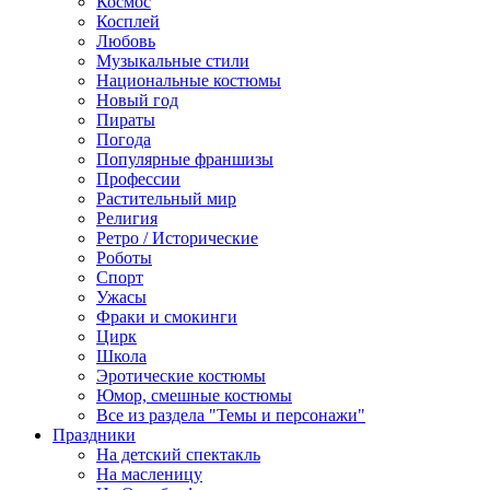
Космос
Косплей
Любовь
Музыкальные стили
Национальные костюмы
Новый год
Пираты
Погода
Популярные франшизы
Профессии
Растительный мир
Религия
Ретро / Исторические
Роботы
Спорт
Ужасы
Фраки и смокинги
Цирк
Школа
Эротические костюмы
Юмор, смешные костюмы
Все из раздела "Темы и персонажи"
Праздники
На детский спектакль
На масленицу