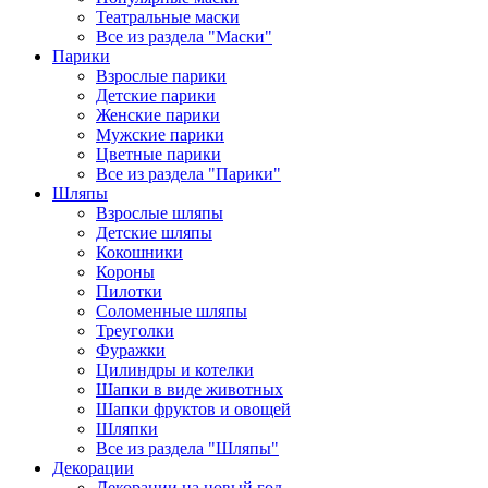
Театральные маски
Все из раздела "Маски"
Парики
Взрослые парики
Детские парики
Женские парики
Мужские парики
Цветные парики
Все из раздела "Парики"
Шляпы
Взрослые шляпы
Детские шляпы
Кокошники
Короны
Пилотки
Соломенные шляпы
Треуголки
Фуражки
Цилиндры и котелки
Шапки в виде животных
Шапки фруктов и овощей
Шляпки
Все из раздела "Шляпы"
Декорации
Декорации на новый год