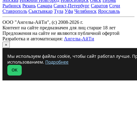
Москва
Нижний Новгород
Новосибирск
Омск
Пермь
Рыбинск
Рязань
Самара
Санкт-Петербург
Саратов
Сочи
Ставрополь
Сыктывкар
Тула
Уфа
Челябинск
Ярославль
ООО "Ангелы-АйТи", (c) 2008-2026 г.
Контент на сайте предназначен для лиц старше 18 лет
Предложения на сайте не являются публичной офертой
Разработка и автоматизация:
Ангелы-АйТи
×
Мы используем файлы cookie, чтобы сайт работал лучше. Пр
использованием.
Подробнее
OK