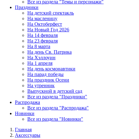
Все из раздела "Темы и персонажи"
Праздники
На детский спектакль
На масленицу
На Октоберфест
На Новый Год 2026
На 14 февраля
На 23 февраля
На 8 марта
На день Св. Патрика
На Хэллоуин
На 1 апреля
На день космонавтики
На парад победы
На праздник Осени
На утренник
Выпускной в детский сад
Все из раздела "Праздники"
Распродажа
Все из раздела "Распродажа"
Новинки
Все из раздела "Новинки"
Главная
Аксессуары