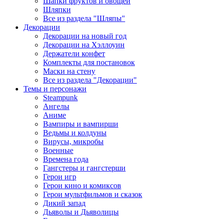
Шапки фруктов и овощей
Шляпки
Все из раздела "Шляпы"
Декорации
Декорации на новый год
Декорации на Хэллоуин
Держатели конфет
Комплекты для постановок
Маски на стену
Все из раздела "Декорации"
Темы и персонажи
Steampunk
Ангелы
Аниме
Вампиры и вампирши
Ведьмы и колдуны
Вирусы, микробы
Военные
Времена года
Гангстеры и гангстерши
Герои игр
Герои кино и комиксов
Герои мультфильмов и сказок
Дикий запад
Дьяволы и Дьяволицы