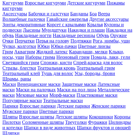
Кигуруми
Взрослые кигуруми
Детские кигуруми
Пижамы
кигуруми
Аксессуары
Бабочки и галстуки
Банданы
Боа
Веера
Волшебные палочки
Гавайские ожерелья
Другие аксессуары
Зонты декоративные
Корсет с крыльями
Крылья
Кулоны и
подвески
Лысины
Мундштуки
Накидки и плащи
Накладки на
обувь
Накладные ногти
Накладные ресницы
Обувь
Оружие
Очки
Перчатки
Перья на голову
Подтяжки
Рога, нимбы, уши
Чулки, колготки
Юбки
Юбки-пачки
Цветные линзы
Грим
Аквагрим
Жидкий латекс
Карандаши, мелки
Клыки,
носы, уши
Наборы грима
Неоновый грим
Помада, лаки, гели
Светящийся грим
Спонжи, кисти
Спрей-краска для волос
Стразы, блестки
Театральная кровь
Театральный грим
Театральный клей
Тушь для волос
Усы, бороды, брови
Шрамы, раны
Маски
Венецианские маски
Защитные маски
Латексные
маски
Маски на палочках
Маски на пол лица
Металлические
маски
Меховые маски
Морф-маски
Пластиковые маски
Популярные маски
Театральные маски
Парики
Взрослые парики
Детские парики
Женские парики
Мужские парики
Цветные парики
Шляпы
Взрослые шляпы
Детские шляпы
Кокошники
Короны
Пилотки
Соломенные шляпы
Треуголки
Фуражки
Цилиндры
и котелки
Шапки в виде животных
Шапки фруктов и овощей
Шляпки