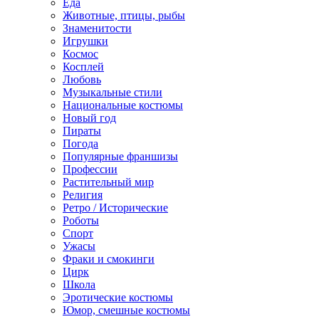
Еда
Животные, птицы, рыбы
Знаменитости
Игрушки
Космос
Косплей
Любовь
Музыкальные стили
Национальные костюмы
Новый год
Пираты
Погода
Популярные франшизы
Профессии
Растительный мир
Религия
Ретро / Исторические
Роботы
Спорт
Ужасы
Фраки и смокинги
Цирк
Школа
Эротические костюмы
Юмор, смешные костюмы