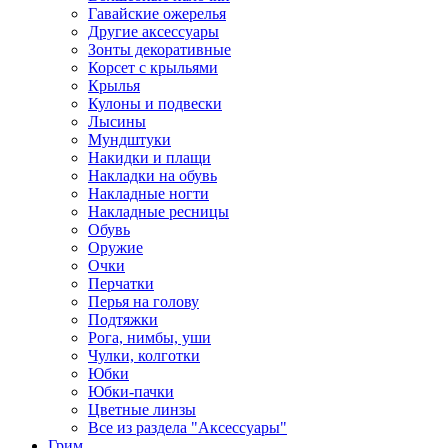
Гавайские ожерелья
Другие аксессуары
Зонты декоративные
Корсет с крыльями
Крылья
Кулоны и подвески
Лысины
Мундштуки
Накидки и плащи
Накладки на обувь
Накладные ногти
Накладные ресницы
Обувь
Оружие
Очки
Перчатки
Перья на голову
Подтяжки
Рога, нимбы, уши
Чулки, колготки
Юбки
Юбки-пачки
Цветные линзы
Все из раздела "Аксессуары"
Грим