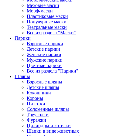
Меховые маски
Морф-маски
Пластиковые маски
Популярные маски
Театральные маски
Все из раздела "Маски"
Парики
Взрослые парики
Детские парики
Женские парики
Мужские парики
Цветные парики
Все из раздела "Парики"
Шляпы
Взрослые шляпы
Детские шляпы
Кокошники
Короны
Пилотки
Соломенные шляпы
Треуголки
Фуражки
Цилиндры и котелки
Шапки в виде животных