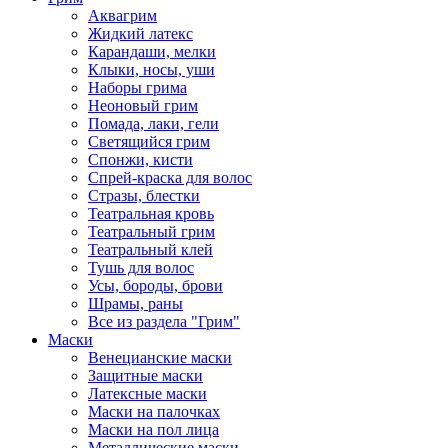
Аквагрим
Жидкий латекс
Карандаши, мелки
Клыки, носы, уши
Наборы грима
Неоновый грим
Помада, лаки, гели
Светящийся грим
Спонжи, кисти
Спрей-краска для волос
Стразы, блестки
Театральная кровь
Театральный грим
Театральный клей
Тушь для волос
Усы, бороды, брови
Шрамы, раны
Все из раздела "Грим"
Маски
Венецианские маски
Защитные маски
Латексные маски
Маски на палочках
Маски на пол лица
Металлические маски