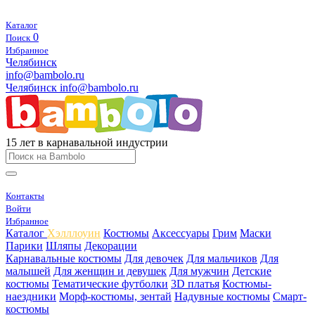
Каталог
0
Поиск
Избранное
Челябинск
info@bambolo.ru
Челябинск
info@bambolo.ru
15 лет в карнавальной индустрии
Контакты
Войти
Избранное
Каталог
Хэлллоуин
Костюмы
Аксессуары
Грим
Маски
Парики
Шляпы
Декорации
Карнавальные костюмы
Для девочек
Для мальчиков
Для
малышей
Для женщин и девушек
Для мужчин
Детские
костюмы
Тематические футболки
3D платья
Костюмы-
наездники
Морф-костюмы, зентай
Надувные костюмы
Смарт-
костюмы