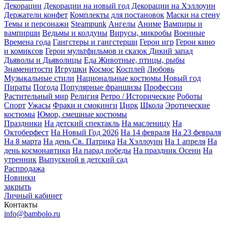
Декорации
Декорации на новый год
Декорации на Хэллоуин
Держатели конфет
Комплекты для постановок
Маски на стену
Темы и персонажи
Steampunk
Ангелы
Аниме
Вампиры и
вампирши
Ведьмы и колдуны
Вирусы, микробы
Военные
Времена года
Гангстеры и гангстерши
Герои игр
Герои кино
и комиксов
Герои мультфильмов и сказок
Дикий запад
Дьяволы и Дьяволицы
Еда
Животные, птицы, рыбы
Знаменитости
Игрушки
Космос
Косплей
Любовь
Музыкальные стили
Национальные костюмы
Новый год
Пираты
Погода
Популярные франшизы
Профессии
Растительный мир
Религия
Ретро / Исторические
Роботы
Спорт
Ужасы
Фраки и смокинги
Цирк
Школа
Эротические
костюмы
Юмор, смешные костюмы
Праздники
На детский спектакль
На масленицу
На
Октоберфест
На Новый Год 2026
На 14 февраля
На 23 февраля
На 8 марта
На день Св. Патрика
На Хэллоуин
На 1 апреля
На
день космонавтики
На парад победы
На праздник Осени
На
утренник
Выпускной в детский сад
Распродажа
Новинки
закрыть
Личный кабинет
Контакты
info@bambolo.ru