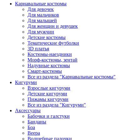
Карнавальные костюмы
Для девочек
Для мальчиков
Для малышей
Для женщин и девушек
Для мужчин
Детские костюмы
Тематические футболки
3D платья
Костюмы-наездники
Морф-костюмы, зентай
Надувные костюмы
Смарт-костюмы
Все из раздела "Карнавальные костюмы"
Кигуруми
Взрослые кигуруми
Детские кигуруми
Пижамы кигуруми
Все из раздела "Кигуруми"
Аксессуары
Бабочки и галстуки
Банданы
Боа
Веера
Волшебные палочки